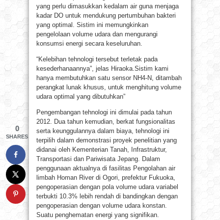
yang perlu dimasukkan kedalam air guna menjaga
kadar DO untuk mendukung pertumbuhan bakteri
yang optimal. Sistim ini memungkinkan
pengelolaan volume udara dan mengurangi
konsumsi energi secara keseluruhan.
“Kelebihan tehnologi tersebut terletak pada
kesederhanaannya”, jelas Hiraoka.Sistim kami
hanya membutuhkan satu sensor NH4-N, ditambah
perangkat lunak khusus, untuk menghitung volume
udara optimal yang dibutuhkan”
Pengembangan tehnologi ini dimulai pada tahun
2012. Dua tahun kemudian, berkat fungsionalitas
0
serta keunggulannya dalam biaya, tehnologi ini
SHARES
terpilih dalam demonstrasi proyek penelitian yang
didanai oleh Kementerian Tanah, Infrastruktur,
Transportasi dan Pariwisata Jepang. Dalam
penggunaan aktualnya di fasilitas Pengolahan air
limbah Homan River di Ogori, prefektur Fukuoka,
pengoperasian dengan pola volume udara variabel
terbukti 10.3% lebih rendah di bandingkan dengan
pengoperasian dengan volume udara konstan.
Suatu penghematan energi yang signifikan.