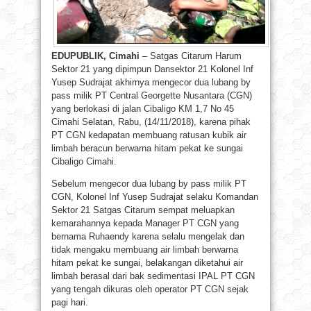
EDUPUBLIK, Cimahi
– Satgas Citarum Harum
Sektor 21 yang dipimpun Dansektor 21 Kolonel Inf
Yusep Sudrajat akhirnya mengecor dua lubang by
pass milik PT Central Georgette Nusantara (CGN)
yang berlokasi di jalan Cibaligo KM 1,7 No 45
Cimahi Selatan, Rabu, (14/11/2018), karena pihak
PT CGN kedapatan membuang ratusan kubik air
limbah beracun berwarna hitam pekat ke sungai
Cibaligo Cimahi.
Sebelum mengecor dua lubang by pass milik PT
CGN, Kolonel Inf Yusep Sudrajat selaku Komandan
Sektor 21 Satgas Citarum sempat meluapkan
kemarahannya kepada Manager PT CGN yang
bernama Ruhaendy karena selalu mengelak dan
tidak mengaku membuang air limbah berwarna
hitam pekat ke sungai, belakangan diketahui air
limbah berasal dari bak sedimentasi IPAL PT CGN
yang tengah dikuras oleh operator PT CGN sejak
pagi hari.