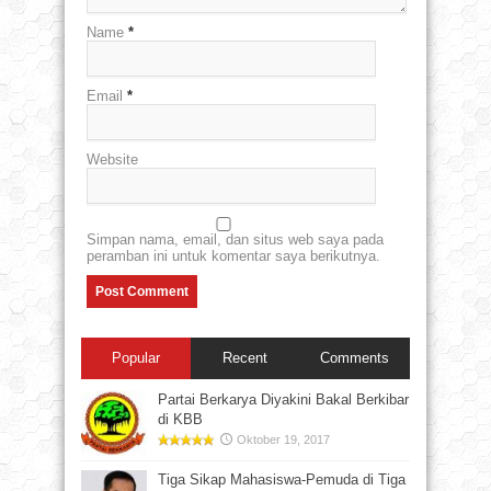
Name
*
Email
*
Website
Simpan nama, email, dan situs web saya pada
peramban ini untuk komentar saya berikutnya.
Popular
Recent
Comments
Partai Berkarya Diyakini Bakal Berkibar
di KBB
Oktober 19, 2017
Tiga Sikap Mahasiswa-Pemuda di Tiga