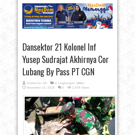
Dansektor 21 Kolonel Inf
Yusep Sudrajat Akhirnya Cor
Lubang By Pass PT CGN
Posted by:
SA
in
Lingkungan
,
Militer
November 15, 2018
0
1,678 Views