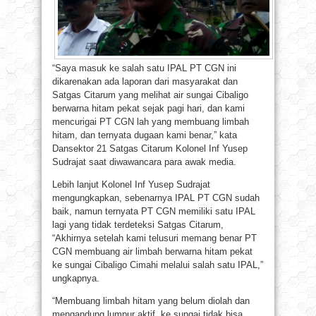
“Saya masuk ke salah satu IPAL PT CGN ini
dikarenakan ada laporan dari masyarakat dan
Satgas Citarum yang melihat air sungai Cibaligo
berwarna hitam pekat sejak pagi hari, dan kami
mencurigai PT CGN lah yang membuang limbah
hitam, dan ternyata dugaan kami benar,” kata
Dansektor 21 Satgas Citarum Kolonel Inf Yusep
Sudrajat saat diwawancara para awak media.
Lebih lanjut Kolonel Inf Yusep Sudrajat
mengungkapkan, sebenarnya IPAL PT CGN sudah
baik, namun ternyata PT CGN memiliki satu IPAL
lagi yang tidak terdeteksi Satgas Citarum,
“Akhirnya setelah kami telusuri memang benar PT
CGN membuang air limbah berwarna hitam pekat
ke sungai Cibaligo Cimahi melalui salah satu IPAL,”
ungkapnya.
“Membuang limbah hitam yang belum diolah dan
mengandung lumpur aktif ke sungai tidak bisa