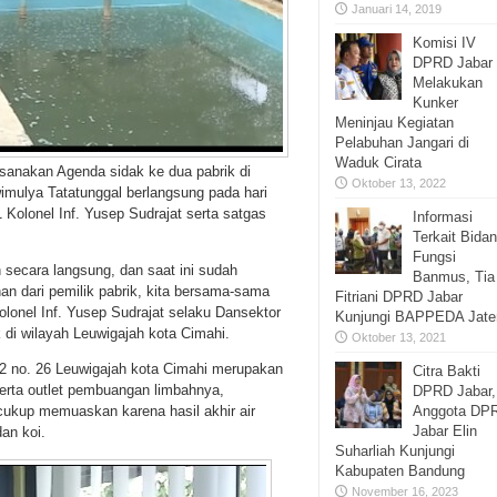
Januari 14, 2019
Komisi IV
DPRD Jabar
Melakukan
Kunker
Meninjau Kegiatan
Pelabuhan Jangari di
Waduk Cirata
sanakan Agenda sidak ke dua pabrik di
Oktober 13, 2022
imulya Tatatunggal berlangsung pada hari
 Kolonel Inf. Yusep Sudrajat serta satgas
Informasi
Terkait Bida
Fungsi
 secara langsung, dan saat ini sudah
Banmus, Tia
an dari pemilik pabrik, kita bersama-sama
Fitriani DPRD Jabar
lonel Inf. Yusep Sudrajat selaku Dansektor
Kunjungi BAPPEDA Jate
di wilayah Leuwigajah kota Cimahi.
Oktober 13, 2021
i 2 no. 26 Leuwigajah kota Cimahi merupakan
Citra Bakti
 serta outlet pembuangan limbahnya,
DPRD Jabar,
Anggota DP
ukup memuaskan karena hasil akhir air
Jabar Elin
an koi.
Suharliah Kunjungi
Kabupaten Bandung
November 16, 2023