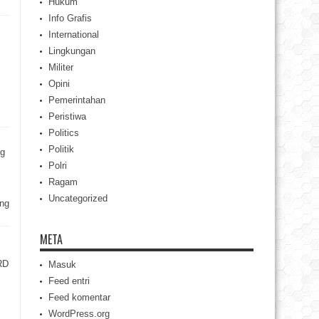
Hukum
Info Grafis
International
Lingkungan
Militer
Opini
Pemerintahan
Peristiwa
Politics
Politik
ng
Polri
Ragam
Uncategorized
ng
META
RD
Masuk
Feed entri
Feed komentar
WordPress.org