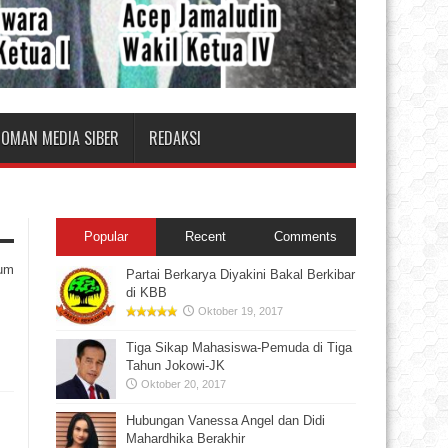
DOMAN MEDIA SIBER
REDAKSI
Popular
Recent
Comments
rum
Partai Berkarya Diyakini Bakal Berkibar
di KBB
Oktober 19, 2017
Tiga Sikap Mahasiswa-Pemuda di Tiga
Tahun Jokowi-JK
Oktober 20, 2017
Hubungan Vanessa Angel dan Didi
Mahardhika Berakhir