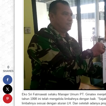
0
SHARES
Eko Sri Fatmawati selaku Manajer Umum PT. Ginatex menjela
tahun 1998 ini telah mengelola limbahnya dengan baik. “Sejak 
limbahnya sesuai dengan aturan LH. Dan setelah adanya prog