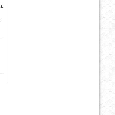
ik
s
m