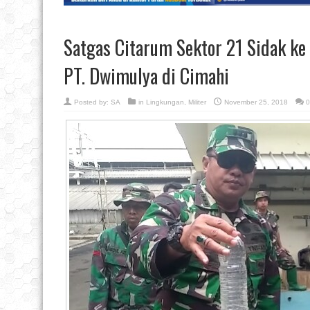
Satgas Citarum Sektor 21 Sidak ke 
PT. Dwimulya di Cimahi
Posted by:
SA
in
Lingkungan
,
Militer
November 25, 2018
0