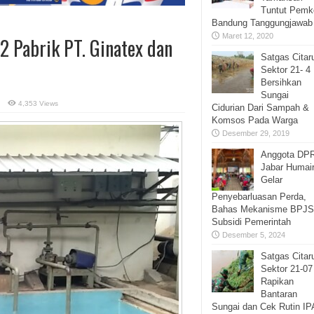
Tuntut Pemk
Bandung Tanggungjawab
Maret 12, 2020
2 Pabrik PT. Ginatex dan
Satgas Cita
Sektor 21- 4
Bersihkan
Sungai
4,353 Views
Cidurian Dari Sampah &
Komsos Pada Warga
Desember 29, 2019
Anggota DP
Jabar Humai
Gelar
Penyebarluasan Perda,
Bahas Mekanisme BPJS
Subsidi Pemerintah
Desember 5, 2024
Satgas Cita
Sektor 21-07
Rapikan
Bantaran
Sungai dan Cek Rutin IP