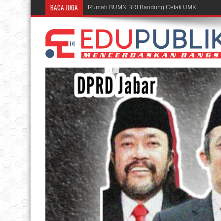
BACA JUGA
Rumah BUMN BRI Bandung Cetak UMKM Inspiratif,