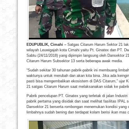
EDUPUBLIK, Cimahi –
Satgas Citarum Harum Sektor 21 lak
wilayah Leuwigajah kota Cimahi yaitu Pt. Ginatex dan PT. Dw
Sabtu (24/11/2018) yang dipimpin langsung oleh Dansektor 21
Citarum Harum Subsektor 13 serta beberapa awak media.
“Sudah sekitar 30 tahunan pabrik-pabrik ini membuang limbah
waktunya untuk merubah dan akan kita bina. Jika ada keingin
pasti bisa mengembalikan ekosistem di DAS Citarum,” ujar Ko
21 satgas Citarum Harum saat melaksanakan sidak ke pabrik 
Pabrik pencelupan PT. Ginatex yang terletak di jalan Industr
pabrik pertama yang disidak dan saat melihat fasilitas IPAL
Dansektor 21 berserta rombongan menemukan kondisi yang c
limbahnya sudah bening dan terdapat kolam berisi ikan mas d