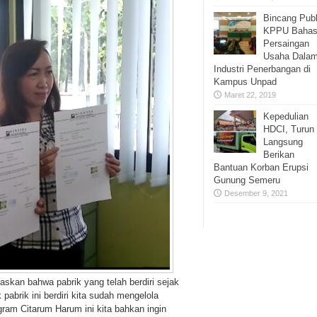
Bincang Publ
KPPU Baha
Persaingan
Usaha Dala
Industri Penerbangan di
Kampus Unpad
Maret 22, 2019
Kepedulian
HDCI, Turun
Langsung
Berikan
Bantuan Korban Erupsi
Gunung Semeru
Desember 9, 2021
skan bahwa pabrik yang telah berdiri sejak
pabrik ini berdiri kita sudah mengelola
ram Citarum Harum ini kita bahkan ingin