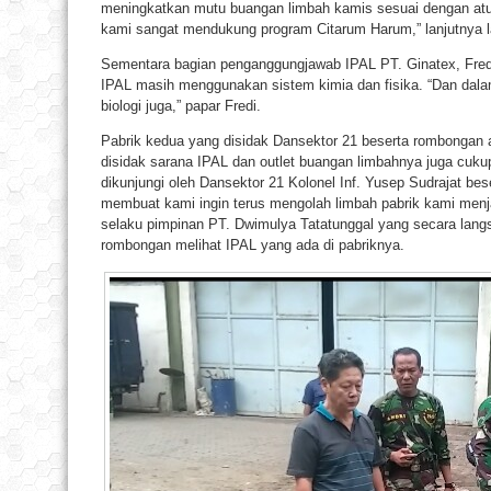
meningkatkan mutu buangan limbah kamis sesuai dengan atur
kami sangat mendukung program Citarum Harum,” lanjutnya l
Sementara bagian penganggungjawab IPAL PT. Ginatex, Fred
IPAL masih menggunakan sistem kimia dan fisika. “Dan da
biologi juga,” papar Fredi.
Pabrik kedua yang disidak Dansektor 21 beserta rombongan 
disidak sarana IPAL dan outlet buangan limbahnya juga cuku
dikunjungi oleh Dansektor 21 Kolonel Inf. Yusep Sudrajat be
membuat kami ingin terus mengolah limbah pabrik kami menjadi
selaku pimpinan PT. Dwimulya Tatatunggal yang secara lan
rombongan melihat IPAL yang ada di pabriknya.