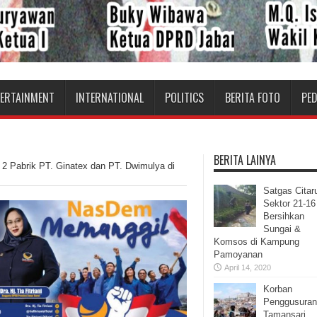
TERTAINMENT
INTERNATIONAL
POLITICS
BERITA FOTO
PE
BERITA LAINYA
 2 Pabrik PT. Ginatex dan PT. Dwimulya di
Satgas Cita
Sektor 21-16
Bersihkan
Sungai &
Komsos di Kampung
Pamoyanan
April 14, 2020
Korban
Penggusuran
Tamansari