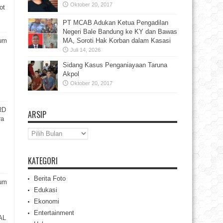
Oktober 20, 2017
ot
PT MCAB Adukan Ketua Pengadilan
Negeri Bale Bandung ke KY dan Bawas
rum
MA, Soroti Hak Korban dalam Kasasi
Juli 14, 2026
Sidang Kasus Penganiayaan Taruna
Akpol
Oktober 20, 2017
RD
ARSIP
ra
Arsip
KATEGORI
Berita Foto
rum
Edukasi
Ekonomi
Entertainment
AL