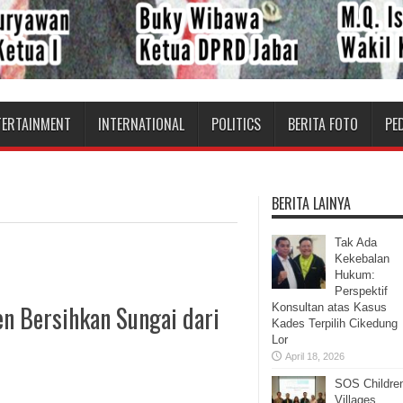
TERTAINMENT
INTERNATIONAL
POLITICS
BERITA FOTO
PE
BERITA LAINYA
Tak Ada
Kekebalan
Hukum:
Perspektif
en Bersihkan Sungai dari
Konsultan atas Kasus
Kades Terpilih Cikedung
Lor
April 18, 2026
SOS Childre
Villages