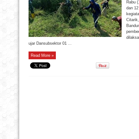
Rabu (
dan 12
kegiat
Citari
Bandun
pember
dilaks
ujar Dansubsektor 01 ...
Read More »