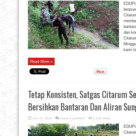
EDUPU
berpua
Citaru
member
bantar
dan ko
Citaru
Minggu
kami t
Read More »
Tetap Konsisten, Satgas Citarum Se
Bersihkan Bantaran Dan Aliran Sung
Juni 12, 2019
Leave a comment
1,138 Views
EDUPU
Citaru