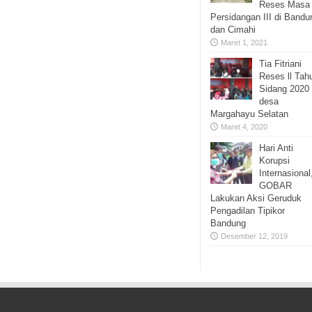
Reses Masa
Persidangan III di Bandu
dan Cimahi
Maret 1, 2021
Tia Fitriani
Reses ll Tah
Sidang 2020 
desa
Margahayu Selatan
Maret 4, 2020
Hari Anti
Korupsi
Internasional
GOBAR
Lakukan Aksi Geruduk
Pengadilan Tipikor
Bandung
Desember 12, 2019