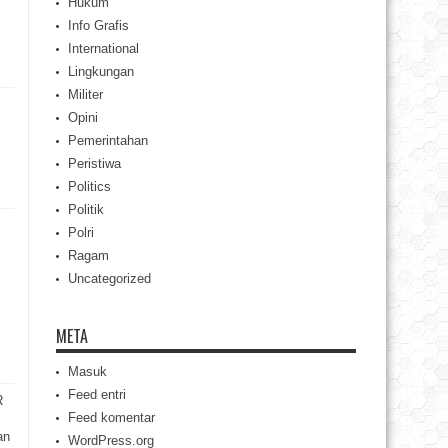
Hukum
Info Grafis
International
Lingkungan
Militer
Opini
Pemerintahan
Peristiwa
Politics
Politik
Polri
Ragam
Uncategorized
META
Masuk
Feed entri
R
Feed komentar
an
WordPress.org