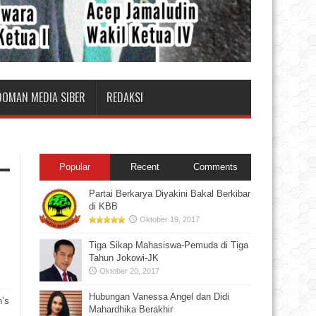
DOMAN MEDIA SIBER
REDAKSI
Popular
Recent
Comments
Partai Berkarya Diyakini Bakal Berkibar
di KBB
Oktober 19, 2017
Tiga Sikap Mahasiswa-Pemuda di Tiga
Tahun Jokowi-JK
Oktober 20, 2017
Hubungan Vanessa Angel dan Didi
n’s
Mahardhika Berakhir