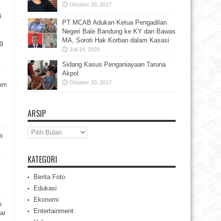
Oktober 20, 2017
i
PT MCAB Adukan Ketua Pengadilan
Negeri Bale Bandung ke KY dan Bawas
MA, Soroti Hak Korban dalam Kasasi
g
Juli 14, 2026
Sidang Kasus Penganiayaan Taruna
Akpol
Oktober 20, 2017
rum
ARSIP
Arsip
a
t
KATEGORI
Berita Foto
Edukasi
Ekonomi
o
Entertainment
ar