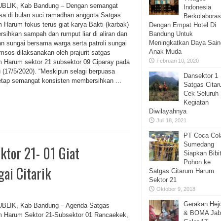
BLIK, Kab Bandung – Dengan semangat
Indonesia
sa di bulan suci ramadhan anggota Satgas
Berkolaboras
m Harum fokus terus giat karya Bakti (karbak)
Dengan Empat Hotel Di
sihkan sampah dan rumput liar di aliran dan
Bandung Untuk
Meningkatkan Daya Sain
an sungai bersama warga serta patroli sungai
Anak Muda
msos dilaksanakan oleh prajurit satgas
Februari 10, 2020
m Harum sektor 21 subsektor 09 Ciparay pada
 (17/5/2020). “Meskipun selagi berpuasa
Dansektor 1
etap semangat konsisten membersihkan ...
Satgas Cita
Cek Seluruh
Kegiatan
Diwilayahnya
Juli 18, 2021
PT Coca Col
Sumedang
ktor 21- 01 Giat
Siapkan Bibi
Pohon ke
ai Citarik
Satgas Citarum Harum
Sektor 21
Oktober 9, 2018
Gerakan Hej
BLIK, Kab Bandung – Agenda Satgas
& BOMA Jab
m Harum Sektor 21-Subsektor 01 Rancaekek,