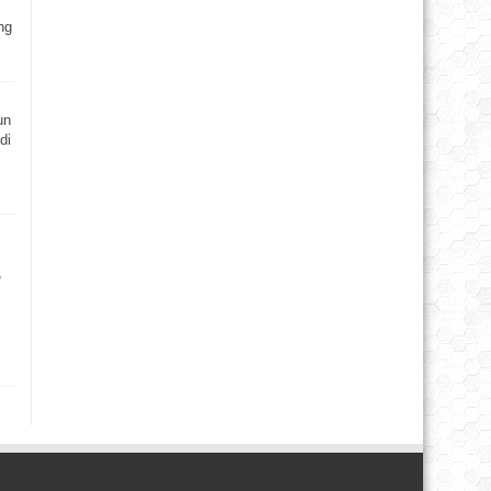
ng
un
di
,