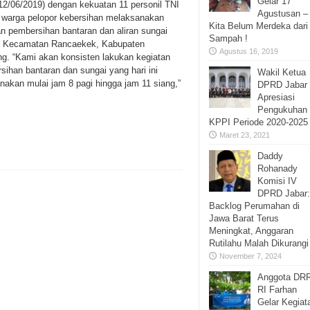
Gelar 17
12/06/2019) dengan kekuatan 11 personil TNI
Agustusan –
 warga pelopor kebersihan melaksanakan
Kita Belum Merdeka dari
an pembersihan bantaran dan aliran sungai
Sampah !
k, Kecamatan Rancaekek, Kabupaten
Agustus 16, 2019
g. “Kami akan konsisten lakukan kegiatan
sihan bantaran dan sungai yang hari ini
Wakil Ketua
anakan mulai jam 8 pagi hingga jam 11 siang,”
DPRD Jabar
Apresiasi
Pengukuhan
KPPI Periode 2020-2025
Maret 23, 2021
Daddy
Rohanady
Komisi IV
DPRD Jabar:
Backlog Perumahan di
Jawa Barat Terus
Meningkat, Anggaran
Rutilahu Malah Dikurangi
November 7, 2024
Anggota DR
RI Farhan
Gelar Kegiat