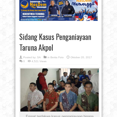
Sidang Kasus Penganiayaan
Taruna Akpol
Posted by:
SA
in
Berita Foto
Oktober 20, 2017
0
4,521 Views
Empat terdakwa kasus penganiayaan hingga