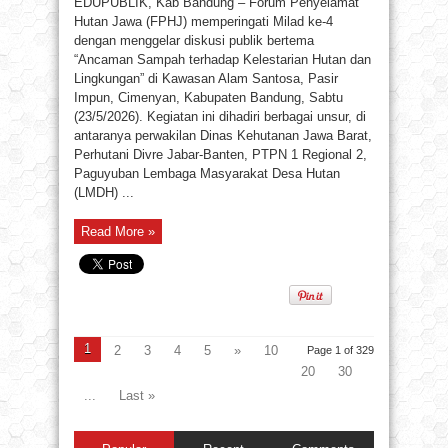
EDUPUBLIK, Kab Bandung – Forum Penyelamat
Hutan Jawa (FPHJ) memperingati Milad ke-4
dengan menggelar diskusi publik bertema
“Ancaman Sampah terhadap Kelestarian Hutan dan
Lingkungan” di Kawasan Alam Santosa, Pasir
Impun, Cimenyan, Kabupaten Bandung, Sabtu
(23/5/2026). Kegiatan ini dihadiri berbagai unsur, di
antaranya perwakilan Dinas Kehutanan Jawa Barat,
Perhutani Divre Jabar-Banten, PTPN 1 Regional 2,
Paguyuban Lembaga Masyarakat Desa Hutan
(LMDH) ...
Read More »
1
2
3
4
5
»
10
Page 1 of 329
20
30
...
Last »