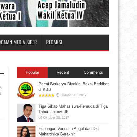
DOMAN MEDIA SIBER
REDAKSI
Popular
Recent
Comments
Partai Berkarya Diyakini Bakal Berkibar
n
di KBB
l
Oktober 19, 2017
Tiga Sikap Mahasiswa-Pemuda di Tiga
Tahun Jokowi-JK
Oktober 20, 2017
Hubungan Vanessa Angel dan Didi
Mahardhika Berakhir