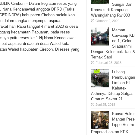
LIK Cirebon – Dalam kegiatan reses yang
Sungai Dan
j. Nana Kencanawati anggota DPRD (Fraksi
Komsos di Kampung
 GERINDRA) kabupaten Cirebon melakukan
Warunglahang Rw 003
an dalam rangka menjemput aspirasi
Oktober 2, 2020
akat hari Rabu tanggal 4 maret 2020 di desa
Maman
nggang kecamatan Pabuaran, pada reses
Cawabup K
mnya yaitu reses ke 1 Hj.Nana Kencanawati
no 1, Gelar
put aspirasi di daerah desa Waled kota
Silaturahmi
tan Waled kabupaten Cirebon. Di reses yang
Dengan Kelompok Tani 
Ternak Sapi
Februari 23, 2018
Lubang
Pembuangan
Limbah PT.
Kahatex
Akhirnya Ditutup Satgas
Citarum Sektor 21
Juni 25, 2018
Kuasa Huku
Mantan Presd
Lippo Resmi
Praperadilankan KPK