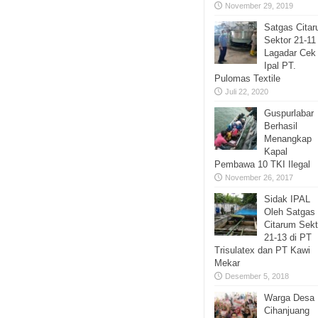
November 29, 2019
Satgas Cita
Sektor 21-11
Lagadar Cek
Ipal PT.
Pulomas Textile
Juli 22, 2020
Guspurlabar
Berhasil
Menangkap
Kapal
Pembawa 10 TKI Ilegal
November 26, 2017
Sidak IPAL
Oleh Satgas
Citarum Sekt
21-13 di PT
Trisulatex dan PT Kawi
Mekar
Desember 5, 2018
Warga Desa
Cihanjuang