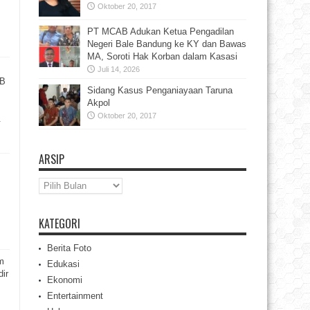
Oktober 20, 2017
PT MCAB Adukan Ketua Pengadilan
Negeri Bale Bandung ke KY dan Bawas
MA, Soroti Hak Korban dalam Kasasi
Juli 14, 2026
BB
Sidang Kasus Penganiayaan Taruna
Akpol
Oktober 20, 2017
&
ARSIP
Arsip
KATEGORI
Berita Foto
m
Edukasi
ir
Ekonomi
Entertainment