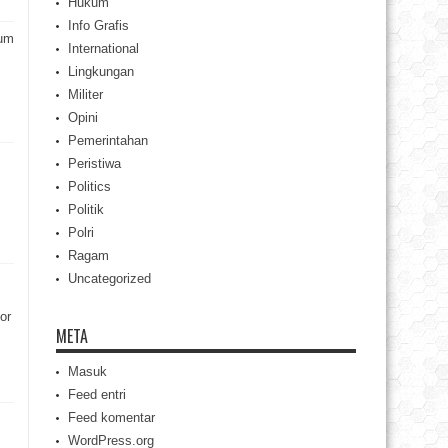
Hukum
Info Grafis
rum
International
Lingkungan
Militer
Opini
Pemerintahan
Peristiwa
Politics
Politik
Polri
Ragam
Uncategorized
or
META
Masuk
Feed entri
Feed komentar
WordPress.org