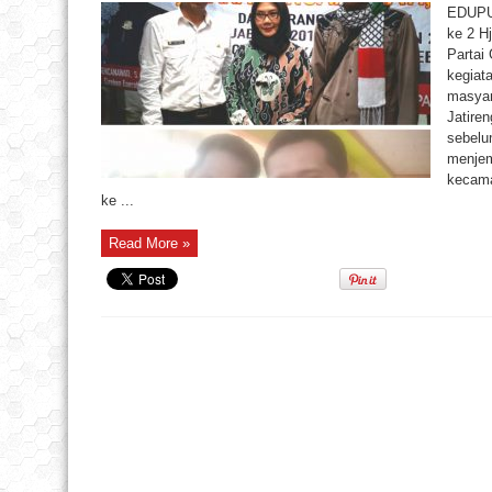
EDUPUB
ke 2 H
Partai
kegiat
masyar
Jatire
sebelu
menjem
kecama
ke ...
Read More »