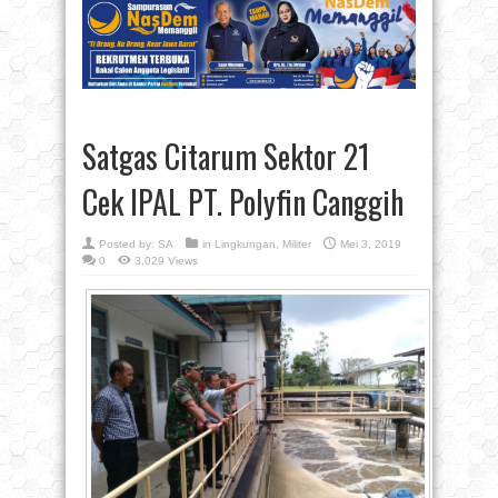
Satgas Citarum Sektor 21
Cek IPAL PT. Polyfin Canggih
Posted by:
SA
in
Lingkungan
,
Militer
Mei 3, 2019
0
3,029 Views