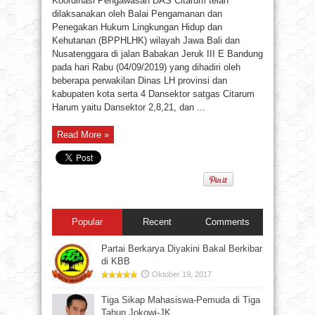
Koordinasi Pengawasan DAS Citarum telah
dilaksanakan oleh Balai Pengamanan dan
Penegakan Hukum Lingkungan Hidup dan
Kehutanan (BPPHLHK) wilayah Jawa Bali dan
Nusatenggara di jalan Babakan Jeruk III E Bandung
pada hari Rabu (04/09/2019) yang dihadiri oleh
beberapa perwakilan Dinas LH provinsi dan
kabupaten kota serta 4 Dansektor satgas Citarum
Harum yaitu Dansektor 2,8,21, dan ...
Read More »
Popular
Recent
Comments
Partai Berkarya Diyakini Bakal Berkibar
di KBB
Oktober 19, 2017
Tiga Sikap Mahasiswa-Pemuda di Tiga
Tahun Jokowi-JK