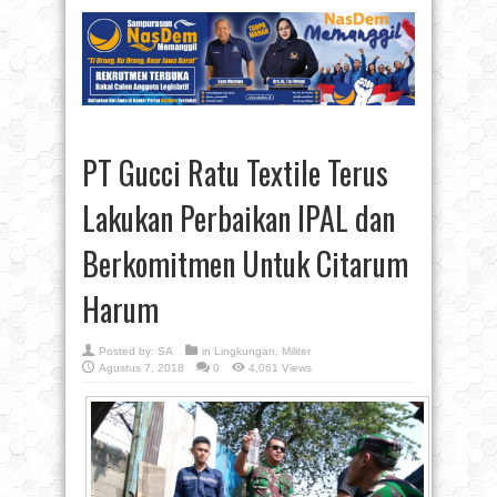
PT Gucci Ratu Textile Terus
Lakukan Perbaikan IPAL dan
Berkomitmen Untuk Citarum
Harum
Posted by:
SA
in
Lingkungan
,
Militer
Agustus 7, 2018
0
4,061 Views