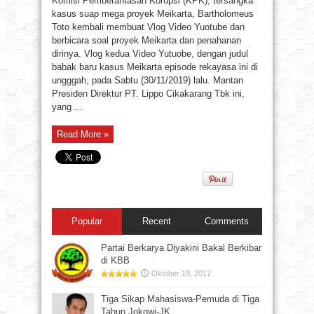
Komisi Pemberantasan Korupsi (KPK), tersangka
kasus suap mega proyek Meikarta, Bartholomeus
Toto kembali membuat Vlog Video Yuotube dan
berbicara soal proyek Meikarta dan penahanan
dirinya. Vlog kedua Video Yutuobe, dengan judul
babak baru kasus Meikarta episode rekayasa ini di
ungggah, pada Sabtu (30/11/2019) lalu. Mantan
Presiden Direktur PT. Lippo Cikakarang Tbk ini,
yang ...
Read More »
Popular
Recent
Comments
Partai Berkarya Diyakini Bakal Berkibar
di KBB
Oktober 19, 2017
Tiga Sikap Mahasiswa-Pemuda di Tiga
Tahun Jokowi-JK