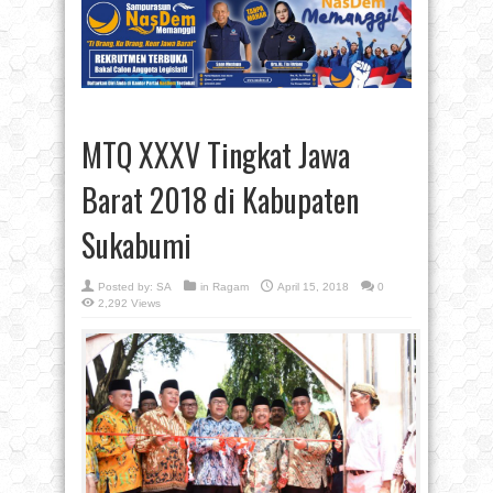
MTQ XXXV Tingkat Jawa
Barat 2018 di Kabupaten
Sukabumi
Posted by:
SA
in
Ragam
April 15, 2018
0
2,292 Views