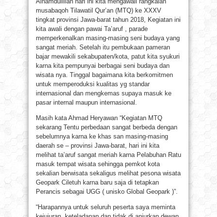
Alhamdulillah hari ini kita mengawali rangkaian
musabaqoh Tilawatil Qur’an (MTQ) ke XXXV
tingkat provinsi Jawa-barat tahun 2018, Kegiatan ini
kita awali dengan pawai Ta’aruf , parade
memperkenalkan masing-masing seni budaya yang
sangat meriah. Setelah itu pembukaan pameran
bajar mewakili sekabupaten/kota, patut kita syukuri
karna kita pempunyai berbagai seni budaya dan
wisata nya. Tinggal bagaimana kita berkomitmen
untuk memperoduksi kualitas yg standar
internasional dan mengkemas supaya masuk ke
pasar internal maupun internasional.
Masih kata Ahmad Heryawan “Kegiatan MTQ
sekarang Tentu perbedaan sangat berbeda dengan
sebelumnya karna ke khas san masing-masing
daerah se – provinsi Jawa-barat, hari ini kita
melihat ta’aruf sangat meriah karna Pelabuhan Ratu
masuk tempat wisata sehingga pemkot kota
sekalian berwisata sekaligus melihat pesona wisata
Geopark Ciletuh karna baru saja di tetapkan
Perancis sebagai UGG ( unisko Global Geopark )”.
“Harapannya untuk seluruh peserta saya meminta
kejujuran, keteladanan dan tidak di anjurkan dewan