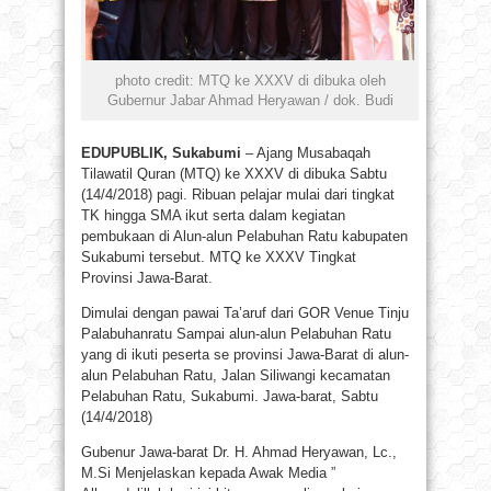
photo credit: MTQ ke XXXV di dibuka oleh
Gubernur Jabar Ahmad Heryawan / dok. Budi
EDUPUBLIK, Sukabumi
– Ajang Musabaqah
Tilawatil Quran (MTQ) ke XXXV di dibuka Sabtu
(14/4/2018) pagi. Ribuan pelajar mulai dari tingkat
TK hingga SMA ikut serta dalam kegiatan
pembukaan di Alun-alun Pelabuhan Ratu kabupaten
Sukabumi tersebut. MTQ ke XXXV Tingkat
Provinsi Jawa-Barat.
Dimulai dengan pawai Ta’aruf dari GOR Venue Tinju
Palabuhanratu Sampai alun-alun Pelabuhan Ratu
yang di ikuti peserta se provinsi Jawa-Barat di alun-
alun Pelabuhan Ratu, Jalan Siliwangi kecamatan
Pelabuhan Ratu, Sukabumi. Jawa-barat, Sabtu
(14/4/2018)
Gubenur Jawa-barat Dr. H. Ahmad Heryawan, Lc.,
M.Si Menjelaskan kepada Awak Media ”