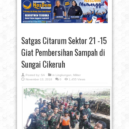
Satgas Citarum Sektor 21 -15
Giat Pembersihan Sampah di
Sungai Cikeruh
Posted by:
SA
in
Lingkungan
,
Militer
November 13, 2018
0
1,455 Views