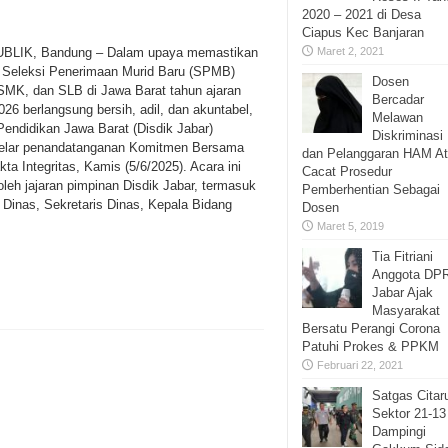
2020 – 2021 di Desa
Ciapus Kec Banjaran
BLIK, Bandung – Dalam upaya memastikan
Maret 2, 2021
 Seleksi Penerimaan Murid Baru (SPMB)
Dosen
MK, dan SLB di Jawa Barat tahun ajaran
Bercadar
026 berlangsung bersih, adil, dan akuntabel,
Melawan
Pendidikan Jawa Barat (Disdik Jabar)
Diskriminasi
lar penandatanganan Komitmen Bersama
dan Pelanggaran HAM A
ta Integritas, Kamis (5/6/2025). Acara ini
Cacat Prosedur
 oleh jajaran pimpinan Disdik Jabar, termasuk
Pemberhentian Sebagai
 Dinas, Sekretaris Dinas, Kepala Bidang
Dosen
Maret 5, 2019
Tia Fitriani
Anggota DP
Jabar Ajak
Masyarakat
Bersatu Perangi Corona
Patuhi Prokes & PPKM
Februari 22, 2021
Satgas Cita
Sektor 21-13
Dampingi