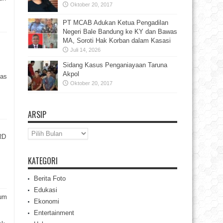
Oktober 20, 2017
PT MCAB Adukan Ketua Pengadilan
Negeri Bale Bandung ke KY dan Bawas
MA, Soroti Hak Korban dalam Kasasi
Juli 14, 2026
Sidang Kasus Penganiayaan Taruna
Akpol
tas
Oktober 20, 2017
ARSIP
Arsip
RD
KATEGORI
Berita Foto
Edukasi
rum
Ekonomi
Entertainment