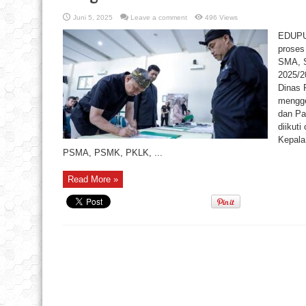
Juni 5, 2025
Leave a comment
496 Views
EDUPU
proses
SMA, S
2025/2
Dinas 
mengge
dan Pak
diikuti
Kepala
PSMA, PSMK, PKLK, ...
Read More »