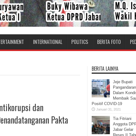
TERTAINMENT
INTERNATIONAL
POLITICS
BERITA FOTO
PE
BERITA LAINYA
Jeje Bupati
Pangandaran
Dalam Kondi
Membaik Sa
ntikorupsi dan
Positif COVID-19
Januari 31, 2021
Penandatanganan Pakta
Tia Fitriani
Anggota DP
Jabar Gelar
Reses II Tah