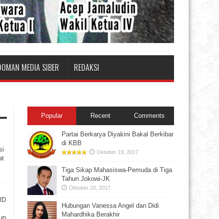
DOMAN MEDIA SIBER
REDAKSI
Popular
Recent
Comments
Partai Berkarya Diyakini Bakal Berkibar
di KBB
si
Oktober 19, 2017
at
Tiga Sikap Mahasiswa-Pemuda di Tiga
Tahun Jokowi-JK
Oktober 20, 2017
RD
Hubungan Vanessa Angel dan Didi
Mahardhika Berakhir
un