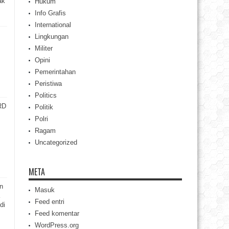
ak
Hukum
Info Grafis
International
Lingkungan
Militer
Opini
Pemerintahan
Peristiwa
Politics
RD
Politik
Polri
Ragam
Uncategorized
META
en
Masuk
Feed entri
di
Feed komentar
WordPress.org