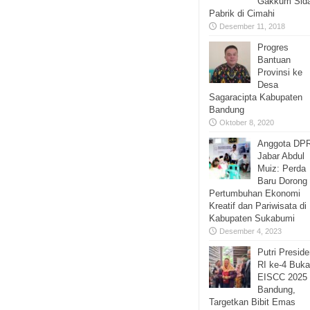
Gakkum Sid
Pabrik di Cimahi
Desember 11, 2018
Progres
Bantuan
Provinsi ke
Desa
Sagaracipta Kabupaten
Bandung
Oktober 8, 2020
Anggota DP
Jabar Abdul
Muiz: Perda
Baru Dorong
Pertumbuhan Ekonomi
Kreatif dan Pariwisata di
Kabupaten Sukabumi
Desember 4, 2023
Putri Presid
RI ke-4 Buka
EISCC 2025 
Bandung,
Targetkan Bibit Emas