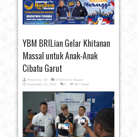
YBM BRILian Gelar Khitanan
Massal untuk Anak-Anak
Cibatu Garut
Posted by:
SA
in
Ekonomi
,
Ragam
September 21, 2025
0
387 Views