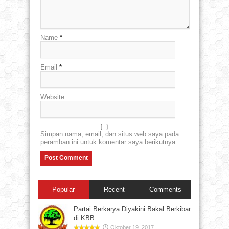
Name
*
Email
*
Website
Simpan nama, email, dan situs web saya pada
peramban ini untuk komentar saya berikutnya.
Popular
Recent
Comments
Partai Berkarya Diyakini Bakal Berkibar
di KBB
Oktober 19, 2017