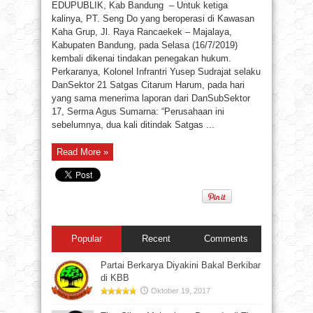
EDUPUBLIK, Kab Bandung – Untuk ketiga
kalinya, PT. Seng Do yang beroperasi di Kawasan
Kaha Grup, Jl. Raya Rancaekek – Majalaya,
Kabupaten Bandung, pada Selasa (16/7/2019)
kembali dikenai tindakan penegakan hukum.
Perkaranya, Kolonel Infrantri Yusep Sudrajat selaku
DanSektor 21 Satgas Citarum Harum, pada hari
yang sama menerima laporan dari DanSubSektor
17, Serma Agus Sumarna: “Perusahaan ini
sebelumnya, dua kali ditindak Satgas ...
Read More »
Popular
Recent
Comments
Partai Berkarya Diyakini Bakal Berkibar
di KBB
Oktober 19, 2017