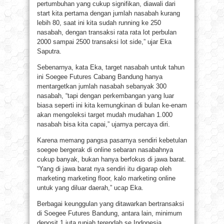
pertumbuhan yang cukup signifikan, diawali dari
start kita pertama dengan jumlah nasabah kurang
lebih 80, saat ini kita sudah running ke 250
nasabah, dengan transaksi rata rata lot perbulan
2000 sampai 2500 transaksi lot side,” ujar Eka
Saputra.
Sebenarnya, kata Eka, target nasabah untuk tahun
ini Soegee Futures Cabang Bandung hanya
mentargetkan jumlah nasabah sebanyak 300
nasabah, “tapi dengan perkembangan yang luar
biasa seperti ini kita kemungkinan di bulan ke-enam
akan mengoleksi target mudah mudahan 1.000
nasabah bisa kita capai,” ujarnya percaya diri.
Karena memang pangsa pasarnya sendiri kebetulan
soegee bergerak di online sebaran nasabahnya
cukup banyak, bukan hanya berfokus di jawa barat.
“Yang di jawa barat nya sendiri itu digarap oleh
marketing marketing floor, kalo marketing online
untuk yang diluar daerah,” ucap Eka.
Berbagai keunggulan yang ditawarkan bertransaksi
di Soegee Futures Bandung, antara lain, minimum
deposit 1 juta rupiah terendah se Indonesia,