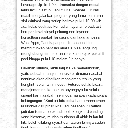
Leverage Up To 1:400, transaksi dengan modal
lebih lecil. Saat ini, lanjut Eka, Soegee Futures
masih menjalankan program yang lama, terutama
sisi edukasi yang setiap harinya pukul 15.00 wib
ada kelas edukasi, kemudian layanan broadcast
berupa sinyal sinyal peluang dan layanan
konsultasi nasabah langsung dari layanan pesan
What Apps, “jadi kapanpun dimanapun klien
membutuhkan bantuan analisis bisa langsung
menghubungi tim riset analisis kami sejak pukul 8
pagi hingga pukul 10 malam,” jelasnya.
Layanan lainnya, lebih lanjut Eka menerangkan,
yaitu sebuah manajemen resiko, dimana nasabah
nantinya akan diberikan manajemen resiko yang
kongkrit, selama ini industri Futures selalu bicara
manajemen resiko namun sayangnya itu selalu
diserahkan nasabah, sehingga nasabah kadangkala
kebingungan. “Saat ini kita coba bantu manajemen
resikonya dari pihak kita, jadi nasabah itu terima
jadi dan terima beres jadi lebih kongkrit dibanding
yang biasanya, mudah mudahan di akhir bulan ini
kita boleh dibilang syarat dan aturan lainnya sudah
final, karena sudah pada tahap finalisasi,”