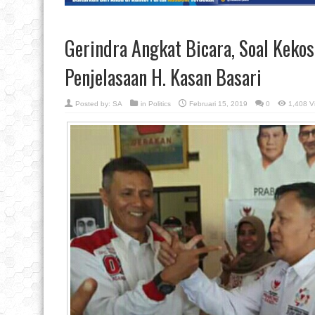
Gerindra Angkat Bicara, Soal Kekos
Penjelasaan H. Kasan Basari
Posted by:
SA
in
Politics
Februari 15, 2019
0
1,408 V