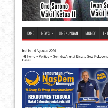
HOME
NEWS
LINGKUNGAN
MONEY
EN
hari ini :
6 Agustus 2026
Home
»
Politics
»
Gerindra Angkat Bicara, Soal Kekosong
Basari