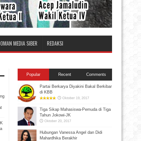
DOMAN MEDIA SIBER
REDAKSI
Popular
Recent
Comments
Partai Berkarya Diyakini Bakal Berkibar
di KBB
ung
Oktober 19, 2017
t
Tiga Sikap Mahasiswa-Pemuda di Tiga
Tahun Jokowi-JK
Oktober 20, 2017
SK
ra
Hubungan Vanessa Angel dan Didi
Mahardhika Berakhir