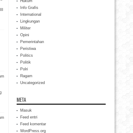
Hukum
Info Grafis
lI
International
Lingkungan
Militer
Opini
Pemerintahan
Peristiwa
Politics
Politik
Polri
Ragam
rum
Uncategorized
g
META
Masuk
Feed entri
rum
Feed komentar
WordPress.org