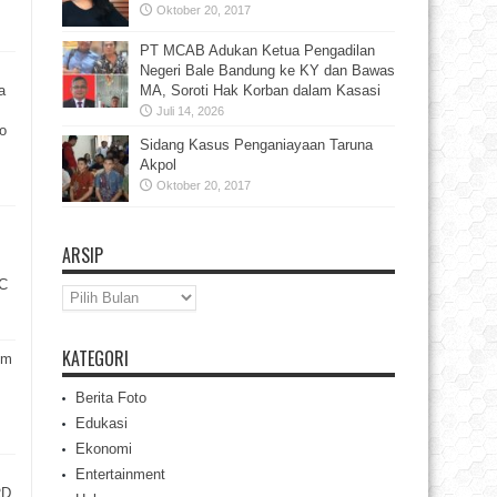
Oktober 20, 2017
PT MCAB Adukan Ketua Pengadilan
Negeri Bale Bandung ke KY dan Bawas
a
MA, Soroti Hak Korban dalam Kasasi
Juli 14, 2026
o
Sidang Kasus Penganiayaan Taruna
Akpol
Oktober 20, 2017
ARSIP
C
Arsip
KATEGORI
im
Berita Foto
Edukasi
Ekonomi
Entertainment
RD