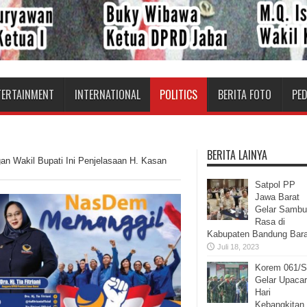
TERTAINMENT
INTERNATIONAL
POLITICS
BERITA FOTO
PE
BERITA LAINYA
an Wakil Bupati Ini Penjelasaan H. Kasan
Satpol PP
Jawa Barat
Gelar Samb
Rasa di
Kabupaten Bandung Bara
Juli 18, 2023
Korem 061/
Gelar Upaca
Hari
Kebangkitan