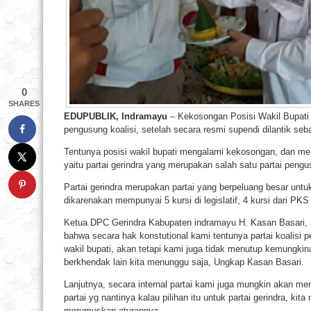
0
SHARES
EDUPUBLIK, Indramayu
– Kekosongan Posisi Wakil Bupati I
pengusung koalisi, setelah secara resmi supendi dilantik seb
Tentunya posisi wakil bupati mengalami kekosongan, dan menj
yaitu partai gerindra yang merupakan salah satu partai pengus
Partai gerindra merupakan partai yang berpeluang besar untu
dikarenakan mempunyai 5 kursi di legislatif, 4 kursi dari PKS
Ketua DPC Gerindra Kabupaten indramayu H. Kasan Basari, SH
bahwa secara hak konstutional kami tentunya partai koalisi
wakil bupati, akan tetapi kami juga tidak menutup kemungkina
berkhendak lain kita menunggu saja, Ungkap Kasan Basari.
Lanjutnya, secara internal partai kami juga mungkin akan m
partai yg nantinya kalau pilihan itu untuk partai gerindra, k
merumuskan aturannya.