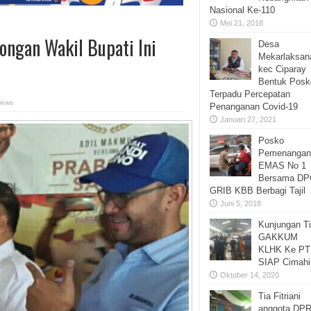
Nasional Ke-110
Mei 21, 2018
ongan Wakil Bupati Ini
Desa
Mekarlaksan
kec Ciparay
Bentuk Posk
Terpadu Percepatan
iews
Penanganan Covid-19
Januari 27, 2021
Posko
Pemenangan
EMAS No 1
Bersama DP
GRIB KBB Berbagi Tajil
Juni 5, 2018
Kunjungan T
GAKKUM
KLHK Ke PT
SIAP Cimahi
Oktober 14, 2020
Tia Fitriani
anggota DP