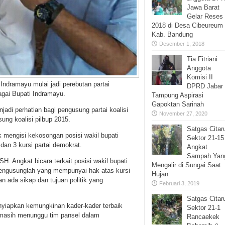
Jawa Barat
Gelar Reses I
2018 di Desa Cibeureum
Kab. Bandung
Desember 1, 2018
Tia Fitriani
Anggota
Komisi II
ndramayu mulai jadi perebutan partai
DPRD Jabar
agai Bupati Indramayu.
Tampung Aspirasi
Gapoktan Sarinah
adi perhatian bagi pengusung partai koalisi
November 27, 2020
ung koalisi pilbup 2015.
Satgas Cita
k mengisi kekosongan posisi wakil bupati
Sektor 21-15
 dan 3 kursi partai demokrat.
Angkat
Sampah Yan
. Angkat bicara terkait posisi wakil bupati
Mengalir di Sungai Saat
 pengusunglah yang mempunyai hak atas kursi
Hujan
n ada sikap dan tujuan politik yang
Februari 3, 2019
Satgas Cita
enyiapkan kemungkinan kader-kader terbaik
Sektor 21-1
ita masih menunggu tim pansel dalam
Rancaekek