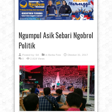
Ngumpul Asik Sebari Ngobrol
Politik
Posted by:
SA
in
Berita Foto
Oktober 31, 2017
0
2,619 Views