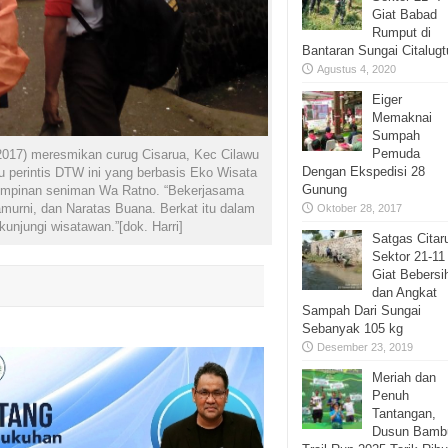
Giat Babad
Rumput di
Bantaran Sungai Citalugt
Agustus 4, 2020
Eiger
Memaknai
Sumpah
Pemuda
017) meresmikan curug Cisarua, Kec Cilawu
Dengan Ekspedisi 28
u perintis DTW ini yang berbasis Eko Wisata
Gunung
pimpinan seniman Wa Ratno. “Bekerjasama
rni, dan Naratas Buana. Berkat itu dalam
Oktober 28, 2017
unjungi wisatawan.”[dok. Harri]
Satgas Cita
Sektor 21-11
Giat Bebersi
dan Angkat
Sampah Dari Sungai
Sebanyak 105 kg
Desember 23, 2019
Meriah dan
Penuh
Tantangan,
Dusun Bamb