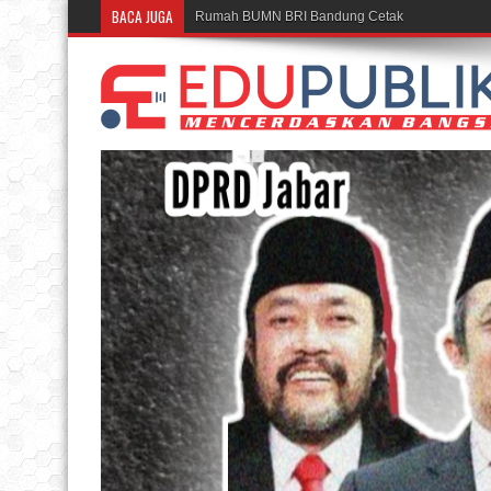
BACA JUGA
Rumah BUMN BRI Bandung Cetak UMKM Inspiratif