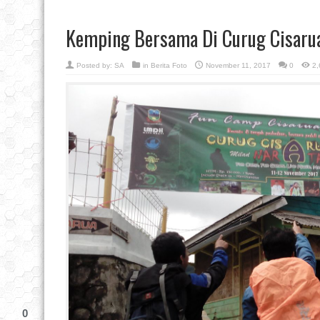
Kemping Bersama Di Curug Cisaru
Posted by:
SA
in
Berita Foto
November 11, 2017
0
2,
0