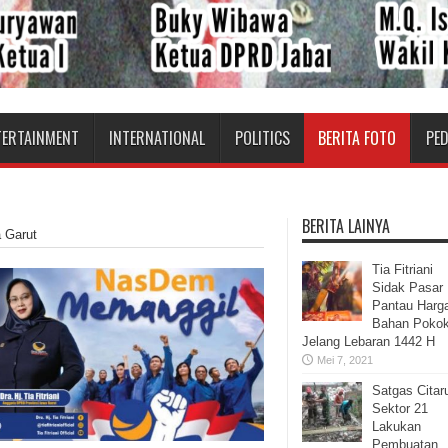
TERTAINMENT
INTERNATIONAL
POLITICS
BERITA FOTO
PE
BERITA LAINYA
 Garut
Tia Fitriani
Sidak Pasar
Pantau Harg
Bahan Poko
Jelang Lebaran 1442 H
Mei 7, 2021
Satgas Cita
Sektor 21
Lakukan
Pembuatan