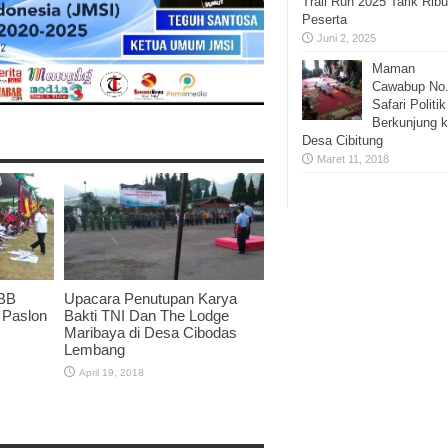
Trail Run 2025 Tarik Rib
Peserta
Juni 2, 2025
Maman
Cawabup No
Safari Politik
Berkunjung 
Desa Cibitung
Maret 11, 2018
KBB
Upacara Penutupan Karya
 Paslon
Bakti TNI Dan The Lodge
Maribaya di Desa Cibodas
Lembang
April 19, 2018