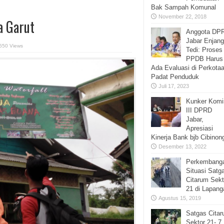
Bak Sampah Komunal
November 22, 2018
a Garut
Anggota DP
Jabar Enjang
650 Views
Tedi: Proses
PPDB Harus
Ada Evaluasi di Perkota
Padat Penduduk
Juli 17, 2023
Kunker Komi
III DPRD
Jabar,
Apresiasi
Kinerja Bank bjb Cibinon
Desember 13, 2022
Perkembang
Situasi Satg
Citarum Sekt
21 di Lapang
Agustus 15, 2019
Satgas Cita
Sektor 21- 7