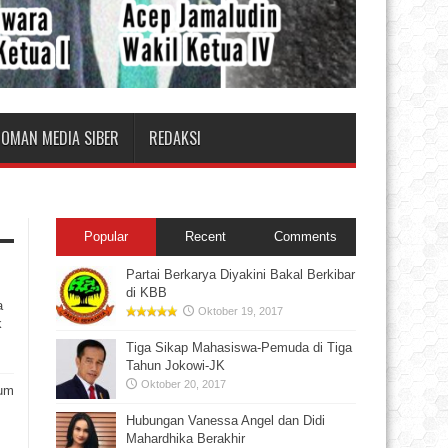
DOMAN MEDIA SIBER
REDAKSI
Popular
Recent
Comments
Partai Berkarya Diyakini Bakal Berkibar
di KBB
a
Oktober 19, 2017
k
Tiga Sikap Mahasiswa-Pemuda di Tiga
Tahun Jokowi-JK
Oktober 20, 2017
rum
Hubungan Vanessa Angel dan Didi
Mahardhika Berakhir