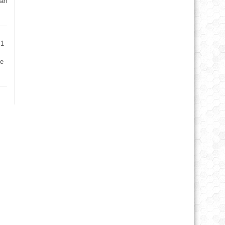
uan
.1
ke