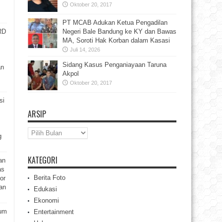
Oktober 20, 2017
PT MCAB Adukan Ketua Pengadilan
RD
Negeri Bale Bandung ke KY dan Bawas
MA, Soroti Hak Korban dalam Kasasi
Juli 14, 2026
Sidang Kasus Penganiayaan Taruna
an
Akpol
Oktober 20, 2017
si
ARSIP
Arsip
g
KATEGORI
an
as
Berita Foto
or
an
Edukasi
Ekonomi
rum
Entertainment