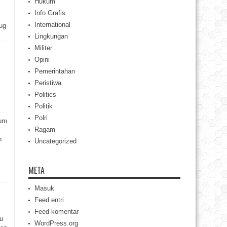
Hukum
Info Grafis
International
ug
Lingkungan
Militer
Opini
Pemerintahan
Peristiwa
Politics
Politik
Polri
rum
Ragam
h
Uncategorized
META
Masuk
Feed entri
Feed komentar
u
WordPress.org