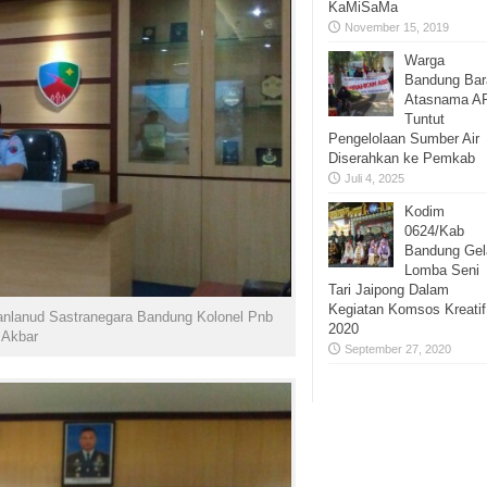
KaMiSaMa
November 15, 2019
Warga
Bandung Bar
Atasnama A
Tuntut
Pengelolaan Sumber Air
Diserahkan ke Pemkab
Juli 4, 2025
Kodim
0624/Kab
Bandung Gel
Lomba Seni
Tari Jaipong Dalam
Kegiatan Komsos Kreatif
 Danlanud Sastranegara Bandung Kolonel Pnb
2020
 Akbar
September 27, 2020