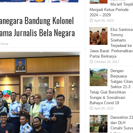
Ma’arif Terpil
Menjadi Ketua Periode
2024 – 2029
ranegara Bandung Kolonel
April 30, 2024
ama Jurnalis Bela Negara
Eka Santosa
Tommy
Soeharto
 Views
Terjadwal ke
Jawa Barat: Perkenalkan
Partai Berkarya
Oktober 20, 2017
Dengan
Berpuasa
Satgas Cita
Sektor 21-3
Tetap Giat Bersihkan
Sungai & Sosialisasi
Bahaya Covid 19
April 28, 2020
Dansektor 2
dan DLH
Cimahi Surv