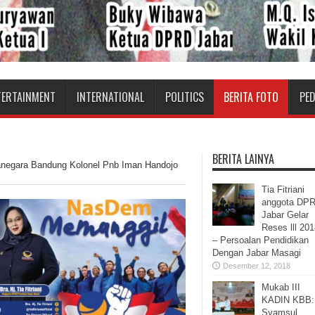
TERTAINMENT
INTERNATIONAL
POLITICS
BERITA FOTO
PE
BERITA LAINYA
ranegara Bandung Kolonel Pnb Iman Handojo
Tia Fitriani
anggota DP
Jabar Gelar
Reses lll 20
– Persoalan Pendidikan
Dengan Jabar Masagi
Desember 12, 2018
Mukab III
KADIN KBB:
Syamsul