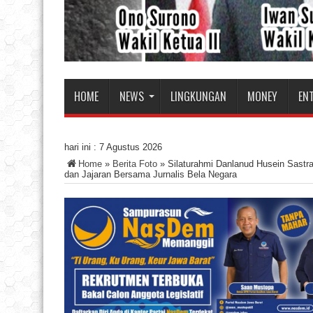
HOME
NEWS
LINGKUNGAN
MONEY
EN
hari ini :
7 Agustus 2026
Home
»
Berita Foto
»
Silaturahmi Danlanud Husein Sast
dan Jajaran Bersama Jurnalis Bela Negara