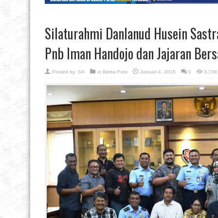
Silaturahmi Danlanud Husein Sast
Pnb Iman Handojo dan Jajaran Bers
Posted by:
SA
in
Berita Foto
Januari 4, 2018
0
3,738