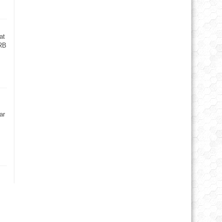
at
RB
ar