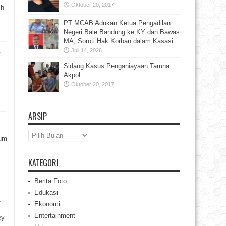
Oktober 20, 2017
ih
PT MCAB Adukan Ketua Pengadilan
Negeri Bale Bandung ke KY dan Bawas
MA, Soroti Hak Korban dalam Kasasi
,
Juli 14, 2026
Sidang Kasus Penganiayaan Taruna
Akpol
Oktober 20, 2017
ARSIP
Arsip
rum
KATEGORI
Berita Foto
Edukasi
1
Ekonomi
Entertainment
ey