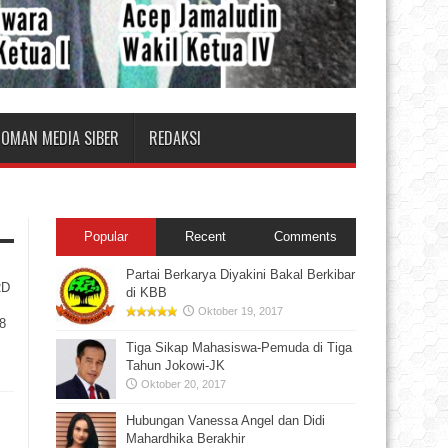
DOMAN MEDIA SIBER
REDAKSI
Popular
Recent
Comments
Partai Berkarya Diyakini Bakal Berkibar
RD
di KBB
Oktober 19, 2017
18
Tiga Sikap Mahasiswa-Pemuda di Tiga
Tahun Jokowi-JK
Oktober 20, 2017
Hubungan Vanessa Angel dan Didi
Mahardhika Berakhir