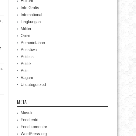
Hukum
Info Grafis
International
k,
Lingkungan
Militer
Opini
Pemerintahan
n
Peristiwa
Politics
Politik
is
Polri
Ragam
Uncategorized
META
Masuk
Feed entri
Feed komentar
WordPress.org