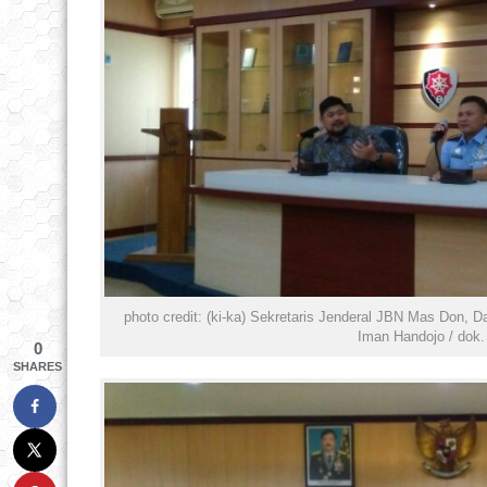
photo credit: (ki-ka) Sekretaris Jenderal JBN Mas Don,
Iman Handojo / dok.
0
SHARES