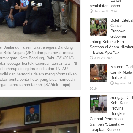
Lahan
pembibitan pohon
Januari 18, 2020
Boleh Diteba
Ganjar
Pranowo
Gubernur
Jateng Ketemu Eka
Santosa di Acara Nikaha
ar Danlanud Husein Sastranegara Bandung
– Bahas Apa Ya?
lis Bela Negara (JBN) dan para awak media,
stranegara, Kota Bandung, Rabu (3/1/2018).
Juni 28, 2020
8 dan sebagai bentuk kebersamaan antara TNI
Mauren, Gad
 berharap sinergitas media dan TNI AU
Cantik Muda
h solid dan harmonis dalam menginformasikan
Berbakat
api berita berita hoax yang bisa memecah
Agustus 14,
engan acara ramah tamah. [SA/dok. Fajar]
2018
Sengaja DLH
Kab. Kaur
Provinsi
Bengkulu
Cermati Pemusnah
Sampah ‘Stungta’ –
Terapkan Konsep