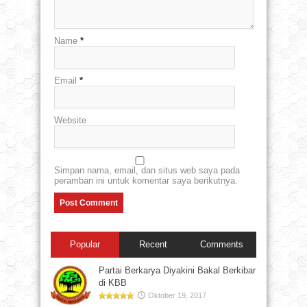
Name
*
Email
*
Website
Simpan nama, email, dan situs web saya pada
peramban ini untuk komentar saya berikutnya.
Popular
Recent
Comments
Partai Berkarya Diyakini Bakal Berkibar
di KBB
Oktober 19, 2017