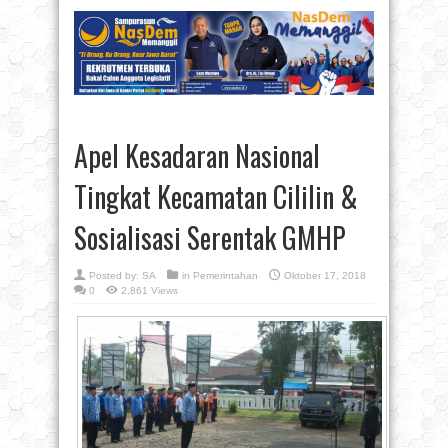
Apel Kesadaran Nasional
Tingkat Kecamatan Cililin &
Sosialisasi Serentak GMHP
Posted by:
SA
in
Pemerintahan
Oktober 17, 2018
0
2,861 Views