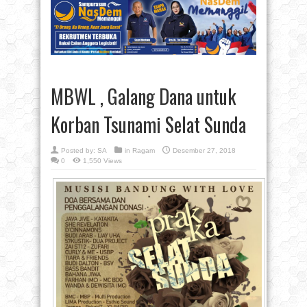
MBWL , Galang Dana untuk
Korban Tsunami Selat Sunda
Posted by:
SA
in
Ragam
Desember 27, 2018
0
1,550 Views