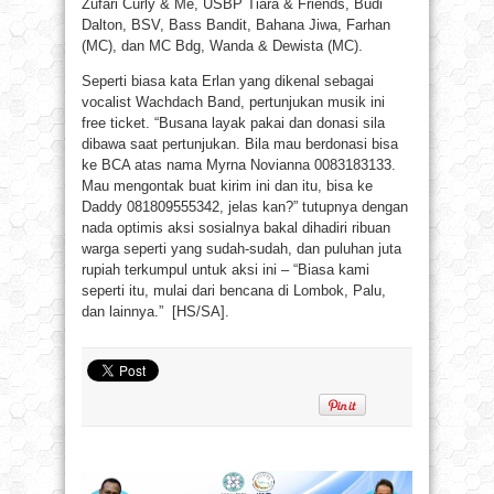
Zufari Curly & Me, USBP Tiara & Friends, Budi
Dalton, BSV, Bass Bandit, Bahana Jiwa, Farhan
(MC), dan MC Bdg, Wanda & Dewista (MC).
Seperti biasa kata Erlan yang dikenal sebagai
vocalist Wachdach Band, pertunjukan musik ini
free ticket. “Busana layak pakai dan donasi sila
dibawa saat pertunjukan. Bila mau berdonasi bisa
ke BCA atas nama Myrna Novianna 0083183133.
Mau mengontak buat kirim ini dan itu, bisa ke
Daddy 081809555342, jelas kan?” tutupnya dengan
nada optimis aksi sosialnya bakal dihadiri ribuan
warga seperti yang sudah-sudah, dan puluhan juta
rupiah terkumpul untuk aksi ini – “Biasa kami
seperti itu, mulai dari bencana di Lombok, Palu,
dan lainnya.” [HS/SA].