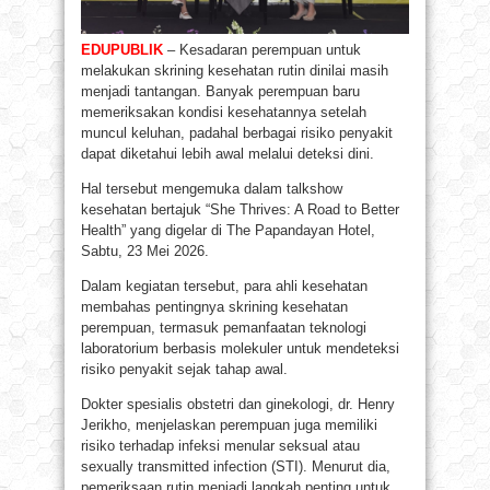
EDUPUBLIK
– Kesadaran perempuan untuk
melakukan skrining kesehatan rutin dinilai masih
menjadi tantangan. Banyak perempuan baru
memeriksakan kondisi kesehatannya setelah
muncul keluhan, padahal berbagai risiko penyakit
dapat diketahui lebih awal melalui deteksi dini.
Hal tersebut mengemuka dalam talkshow
kesehatan bertajuk “She Thrives: A Road to Better
Health” yang digelar di The Papandayan Hotel,
Sabtu, 23 Mei 2026.
Dalam kegiatan tersebut, para ahli kesehatan
membahas pentingnya skrining kesehatan
perempuan, termasuk pemanfaatan teknologi
laboratorium berbasis molekuler untuk mendeteksi
risiko penyakit sejak tahap awal.
Dokter spesialis obstetri dan ginekologi, dr. Henry
Jerikho, menjelaskan perempuan juga memiliki
risiko terhadap infeksi menular seksual atau
sexually transmitted infection (STI). Menurut dia,
pemeriksaan rutin menjadi langkah penting untuk