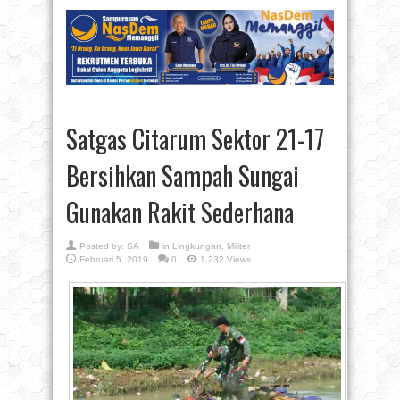
Satgas Citarum Sektor 21-17
Bersihkan Sampah Sungai
Gunakan Rakit Sederhana
Posted by:
SA
in
Lingkungan
,
Militer
Februari 5, 2019
0
1,232 Views