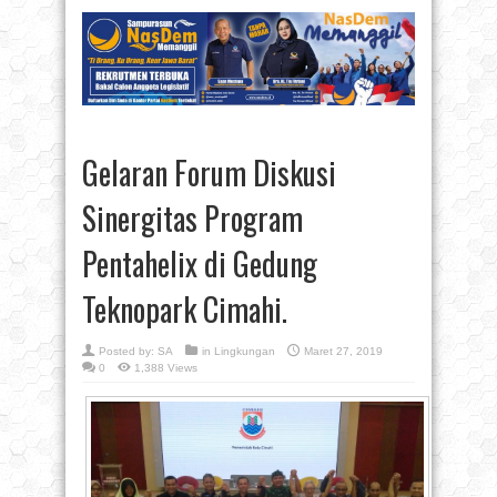
Gelaran Forum Diskusi
Sinergitas Program
Pentahelix di Gedung
Teknopark Cimahi.
Posted by:
SA
in
Lingkungan
Maret 27, 2019
0
1,388 Views