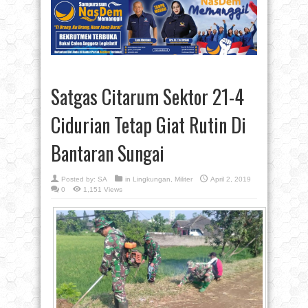
Satgas Citarum Sektor 21-4
Cidurian Tetap Giat Rutin Di
Bantaran Sungai
Posted by:
SA
in
Lingkungan
,
Militer
April 2, 2019
0
1,151 Views