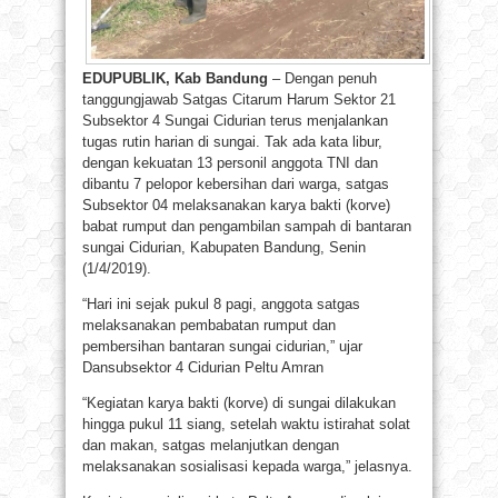
EDUPUBLIK, Kab Bandung
– Dengan penuh
tanggungjawab Satgas Citarum Harum Sektor 21
Subsektor 4 Sungai Cidurian terus menjalankan
tugas rutin harian di sungai. Tak ada kata libur,
dengan kekuatan 13 personil anggota TNI dan
dibantu 7 pelopor kebersihan dari warga, satgas
Subsektor 04 melaksanakan karya bakti (korve)
babat rumput dan pengambilan sampah di bantaran
sungai Cidurian, Kabupaten Bandung, Senin
(1/4/2019).
“Hari ini sejak pukul 8 pagi, anggota satgas
melaksanakan pembabatan rumput dan
pembersihan bantaran sungai cidurian,” ujar
Dansubsektor 4 Cidurian Peltu Amran
“Kegiatan karya bakti (korve) di sungai dilakukan
hingga pukul 11 siang, setelah waktu istirahat solat
dan makan, satgas melanjutkan dengan
melaksanakan sosialisasi kepada warga,” jelasnya.