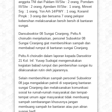
anggota TNI dari Paldam III/Slw : 2 orang, Pomdam
III/Slw : 2 orang, Ajendam III/Slw : 1 orang, Minvet
Srg : 1 orang, Yon Arh 14/PWY : 1 orag, Koramil
Pmpk : 3 orang dan bersama 7 orang pelopor
kebersihan melaksanakan bersih bersih di bantaran
sungai.
Dansubsektor 08 Sungai Ciranjeng, Peltu A
choirudin menjelaskan, personel Subsektor 08
Sungai Ciranjeng giat membersihkan sampah dan
membabad rumput di bantaran sungai Ciranjang.
Peltu A choirudin dalam laporan kepada Dansektor
21 Kol. Inf. Yusep Sudrajat mengemukakan
kegiatan babad rumput dan pembersihan sungai itu
dilaksanakan rutin oleh jajarannya.
Selain membersihkan sampah personel Subsektor
08 juga mengadakan patroli di sepanjang bantaran
sungai Ciranjeng dan melaksanakan komunikasi
sosial ke rumah-rumah masyarakat dan tempat-
tempat umum agar masyarakat tidak membuang
sampah sembarangan khususnya jangan
membuang sampah ke bantaran atau pun aliran
sungai.[red]