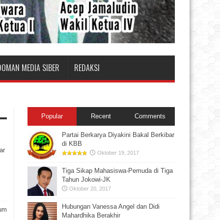
DOMAN MEDIA SIBER
REDAKSI
Popular
Recent
Comments
Partai Berkarya Diyakini Bakal Berkibar
di KBB
ar
Oktober 19, 2017
Tiga Sikap Mahasiswa-Pemuda di Tiga
Tahun Jokowi-JK
Oktober 20, 2017
Hubungan Vanessa Angel dan Didi
rum
Mahardhika Berakhir