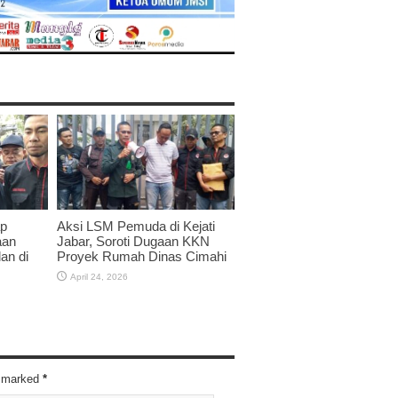
p
Aksi LSM Pemuda di Kejati
aan
Jabar, Soroti Dugaan KKN
an di
Proyek Rumah Dinas Cimahi
April 24, 2026
re marked
*