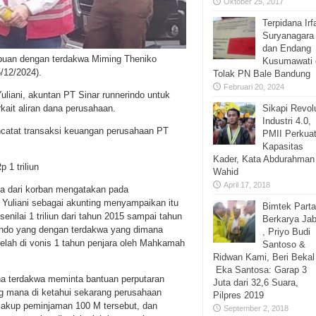
Oktober 25, 2017
Terpidana Irf
Suryanagara
dan Endang
ipuan dengan terdakwa Miming Theniko
Kusumawati 
/12/2024).
Tolak PN Bale Bandung
Februari 20, 2024
liani, akuntan PT Sinar runnerindo untuk
Sikapi Revol
ait aliran dana perusahaan.
Industri 4.0,
ncatat transaksi keuangan perusahaan PT
PMII Perkua
Kapasitas
Kader, Kata Abdurahman
 1 triliun
Wahid
April 17, 2018
sa dari korban mengatakan pada
Yuliani sebagai akunting menyampaikan itu
Bimtek Parta
nilai 1 triliun dari tahun 2015 sampai tahun
Berkarya Jab
rindo yang dengan terdakwa yang dimana
, Priyo Budi
telah di vonis 1 tahun penjara oleh Mahkamah
Santoso &
Ridwan Kami, Beri Bekal
Eka Santosa: Garap 3
mana terdakwa meminta bantuan perputaran
Juta dari 32,6 Suara,
g mana di ketahui sekarang perusahaan
Pilpres 2019
ncakup peminjaman 100 M tersebut, dan
September 2, 2018