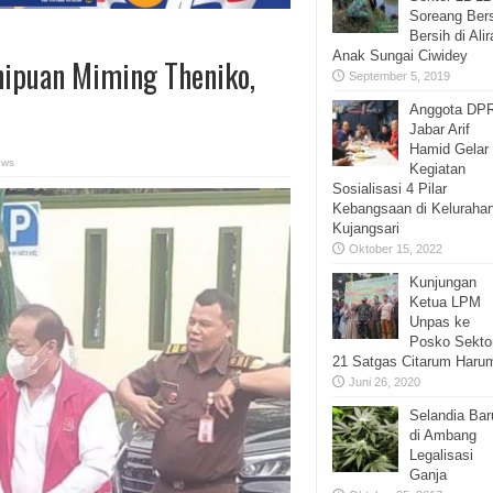
Soreang Ber
Bersih di Ali
Anak Sungai Ciwidey
nipuan Miming Theniko,
September 5, 2019
Anggota DP
Jabar Arif
Hamid Gelar
ews
Kegiatan
Sosialisasi 4 Pilar
Kebangsaan di Keluraha
Kujangsari
Oktober 15, 2022
Kunjungan
Ketua LPM
Unpas ke
Posko Sekto
21 Satgas Citarum Haru
Juni 26, 2020
Selandia Bar
di Ambang
Legalisasi
Ganja