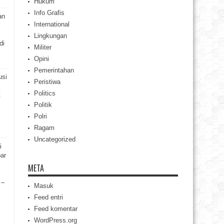
Hukum
Info Grafis
an
International
Lingkungan
di
Militer
Opini
Pemerintahan
usi
Peristiwa
Politics
t
Politik
Polri
Ragam
Uncategorized
i
ar
META
 –
Masuk
Feed entri
Feed komentar
WordPress.org