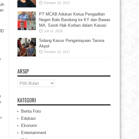
Oktober 20, 2017
sih
ran
PT MCAB Adukan Ketua Pengadilan
Negeri Bale Bandung ke KY dan Bawas
MA, Soroti Hak Korban dalam Kasasi
RD
Juli 14, 2026
Sidang Kasus Penganiayaan Taruna
Akpol
Oktober 20, 2017
n
ARSIP
Arsip
r
KATEGORI
m
Berita Foto
u
Edukasi
Ekonomi
Entertainment