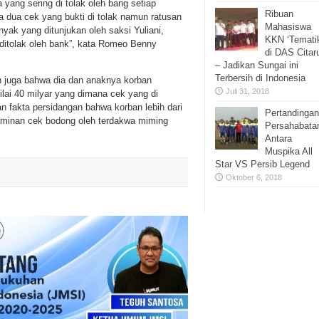
yang sering di tolak oleh bang setiap
Ribuan
a dua cek yang bukti di tolak namun ratusan
Mahasiswa
nyak yang ditunjukan oleh saksi Yuliani,
KKN ‘Temati
 ditolak oleh bank”, kata Romeo Benny
di DAS Cita
– Jadikan Sungai ini
Terbersih di Indonesia
n juga bahwa dia dan anaknya korban
Juli 31, 2018
lai 40 milyar yang dimana cek yang di
kan fakta persidangan bahwa korban lebih dari
Pertandingan
minan cek bodong oleh terdakwa miming
Persahabata
Antara
Muspika All
Star VS Persib Legend
Oktober 6, 2018