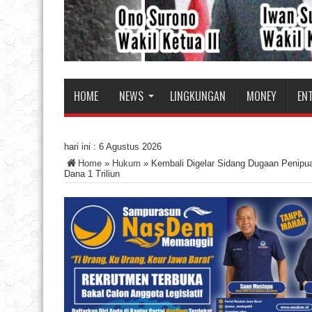
HOME
NEWS
LINGKUNGAN
MONEY
EN
hari ini :
6 Agustus 2026
Home
»
Hukum
»
Kembali Digelar Sidang Dugaan Penipua
Dana 1 Triliun