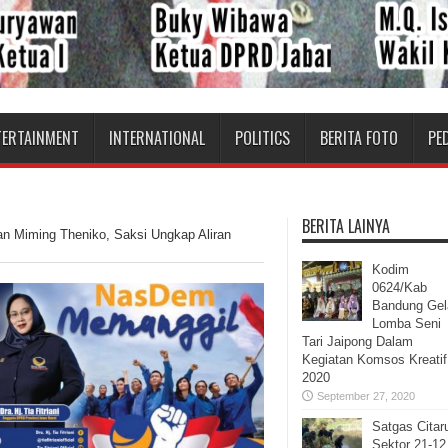
TERTAINMENT
INTERNATIONAL
POLITICS
BERITA FOTO
PE
BERITA LAINYA
n Miming Theniko, Saksi Ungkap Aliran
Kodim
0624/Kab
Bandung Gel
Lomba Seni
Tari Jaipong Dalam
Kegiatan Komsos Kreatif
2020
September 27, 2020
Satgas Cita
Sektor 21-12