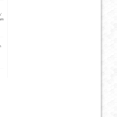
k’
rum
n