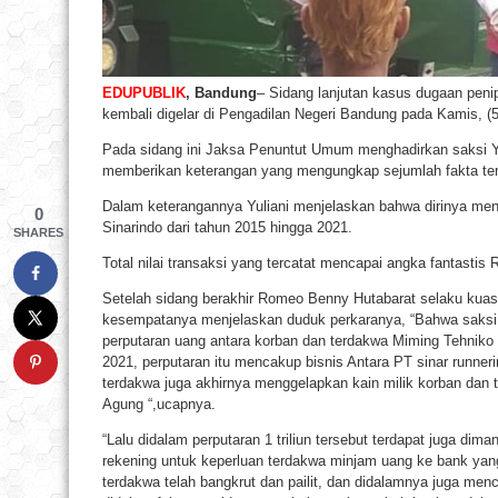
EDUPUBLIK
, Bandung
– Sidang lanjutan kasus dugaan pen
kembali digelar di Pengadilan Negeri Bandung pada Kamis, (5
Pada sidang ini Jaksa Penuntut Umum menghadirkan saksi Yu
memberikan keterangan yang mengungkap sejumlah fakta terk
Dalam keterangannya Yuliani menjelaskan bahwa dirinya me
0
Sinarindo dari tahun 2015 hingga 2021.
SHARES
Total nilai transaksi yang tercatat mencapai angka fantastis Rp
Setelah sidang berakhir Romeo Benny Hutabarat selaku kua
kesempatanya menjelaskan duduk perkaranya, “Bahwa saksi 
perputaran uang antara korban dan terdakwa Miming Tehniko se
2021, perputaran itu mencakup bisnis Antara PT sinar runne
terdakwa juga akhirnya menggelapkan kain milik korban dan 
Agung “,ucapnya.
“Lalu didalam perputaran 1 triliun tersebut terdapat juga di
rekening untuk keperluan terdakwa minjam uang ke bank yan
terdakwa telah bangkrut dan pailit, dan didalamnya juga me