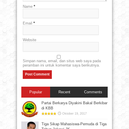
Name
*
Email
*
Website
Simpan nama, email, dan situs web saya pada
peramban ini untuk komentar saya berikutnya.
Popular
Recent
Comments
Partai Berkarya Diyakini Bakal Berkibar
di KBB
Oktober 19, 2017
Tiga Sikap Mahasiswa-Pemuda di Tiga