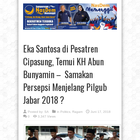
Eka Santosa di Pesatren
Cipasung, Temui KH Abun
Bunyamin – Samakan
Persepsi Menjelang Pilgub
Jabar 2018 ?
Posted by:
SA
in
Politics
,
Ragam
Juni 17, 2018
0
3,347 Views