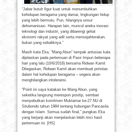
“Jabar butuh figur kuat untuk menumbuhkan
kehidupan beragama yang damai, lingkungan hidup
yang lebih bermutu. Pun, hilangnya unsur
dehumanisasi. Harapan lain, muncul aneka inovasi
teknologi dan industri, yang dibarengi geliat
ekonomi rakyat yang adil serta mensejahterakan,
bukan yang sebaliknya.”
Masih kata Eka, “Mang Abun” tampak antusias kala
dijelaskan pada pertemuan di Pasir Impun beberapa
hari yang lalu (10/6/2018) bersama Ridwan Kamil.
Ditegaskan, Ridwan Kamil akan membuat pririotas
dalam hal kehidupan beragama – segera akan
menghilangkan intoleransi.
“Point ini saya katakan ke Mang Abun, yang
seketika langsung merespon positip, sembari
menyebutkan komitmen Muktamar ke-27 NU di
Situbondo tahun 1984 tentang hubungan Pancasila
dengan Islam. Semua sudah final,” pungkas Eka
yang berjanji akan menjelaskan lebih rinci hasil
pertemuan ini. [HS]