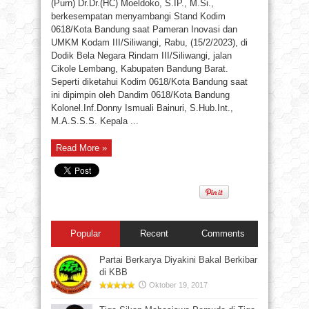
(Purn) Dr.Dr.(HC) Moeldoko, S.IP., M.Si.,
berkesempatan menyambangi Stand Kodim
0618/Kota Bandung saat Pameran Inovasi dan
UMKM Kodam III/Siliwangi, Rabu, (15/2/2023), di
Dodik Bela Negara Rindam III/Siliwangi, jalan
Cikole Lembang, Kabupaten Bandung Barat.
Seperti diketahui Kodim 0618/Kota Bandung saat
ini dipimpin oleh Dandim 0618/Kota Bandung
Kolonel.Inf.Donny Ismuali Bainuri, S.Hub.Int.,
M.A.S.S.S. Kepala ...
Read More »
Popular
Recent
Comments
Partai Berkarya Diyakini Bakal Berkibar
di KBB
Oktober 19, 2017