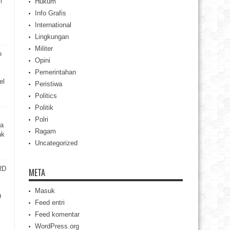
i
Hukum
Info Grafis
International
Lingkungan
Militer
o
Opini
Pemerintahan
el
Peristiwa
Politics
Politik
Polri
ea
Ragam
ak
Uncategorized
RD
META
Masuk
D
Feed entri
s
Feed komentar
WordPress.org