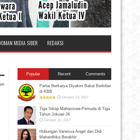
DOMAN MEDIA SIBER
REDAKSI
Popular
Recent
Comments
rum
Partai Berkarya Diyakini Bakal Berkibar
di KBB
Oktober 19, 2017
Tiga Sikap Mahasiswa-Pemuda di Tiga
Tahun Jokowi-JK
Oktober 20, 2017
Hubungan Vanessa Angel dan Didi
Mahardhika Berakhir