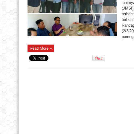
lahirn
(JMSI) 
terben
terbent
Rancag
(2/3/2
pemega
Read More »