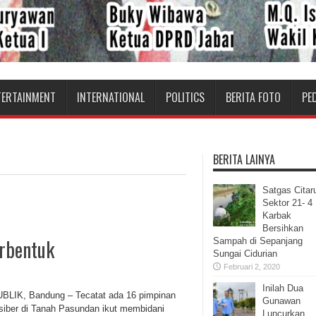
TERTAINMENT
INTERNATIONAL
POLITICS
BERITA FOTO
PE
BERITA LAINYA
Satgas Cita
Sektor 21- 4
Karbak
Bersihkan
rbentuk
Sampah di Sepanjang
Sungai Cidurian
Februari 2, 2020
Inilah Dua
LIK, Bandung – Tecatat ada 16 pimpinan
Gunawan
siber di Tanah Pasundan ikut membidani
Luncurkan