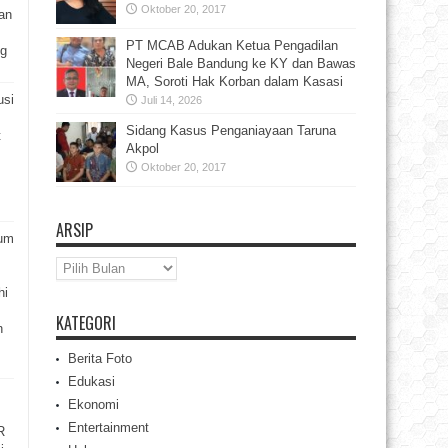
Oktober 20, 2017
an
PT MCAB Adukan Ketua Pengadilan
ng
Negeri Bale Bandung ke KY dan Bawas
MA, Soroti Hak Korban dalam Kasasi
usi
Juli 14, 2026
Sidang Kasus Penganiayaan Taruna
t
Akpol
Oktober 20, 2017
ARSIP
rum
Arsip
hi
KATEGORI
n
Berita Foto
Edukasi
Ekonomi
Entertainment
R