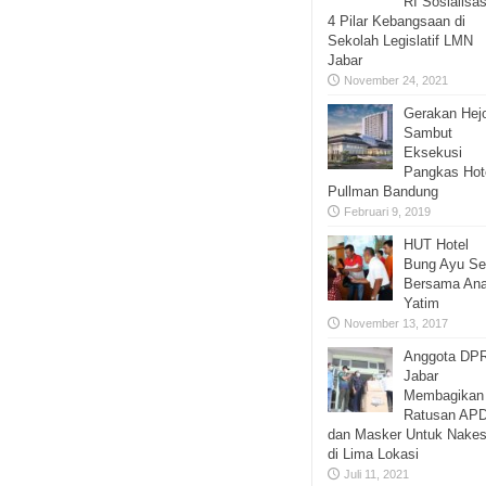
RI Sosialisas
4 Pilar Kebangsaan di
Sekolah Legislatif LMN
Jabar
November 24, 2021
Gerakan Hej
Sambut
Eksekusi
Pangkas Hot
Pullman Bandung
Februari 9, 2019
HUT Hotel
Bung Ayu S
Bersama An
Yatim
November 13, 2017
Anggota DP
Jabar
Membagikan
Ratusan AP
dan Masker Untuk Nake
di Lima Lokasi
Juli 11, 2021