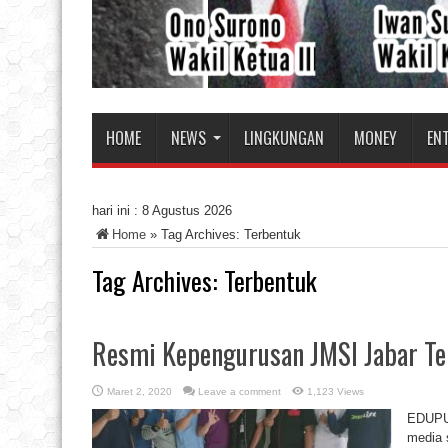
HOME
NEWS
LINGKUNGAN
MONEY
EN
hari ini :
8 Agustus 2026
Home
»
Tag Archives: Terbentuk
Tag Archives:
Terbentuk
Resmi Kepengurusan JMSI Jabar Te
Maret 2, 2020
Leave a comment
1,123 Views
EDUPUB
media 