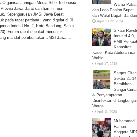
ya Organisai Jaringan Media Siber Indonesia
Warna Pakai
Provisi Jawa Barat dan hari ini resmi
dan Logo Paslon Bupati
tuk. Kepengurusan JMSI Jawa Barat
dan Wakil Bupati Bandu
uk pada rapat perdana , yang digelar di Jl.
Agustus 22, 2024
oong Indah I No. 2, Kota Bandung, Senin
Sikapi Revol
020). Forum rapat sepakat menunjuk
Industri 4.0,
ng mandat pembentukan JMSI Jawa ...
PMII Perkua
Kapasitas
Kader, Kata Abdurahman
Wahid
April 17, 2018
Satgas Cita
Sektor 21-14
Bersihkan
Sungai Cima
& Penyemprotan
Disinfektan di Lingkunga
Warga
April 11, 2020
Muhammad
Farhan
Anggota MP