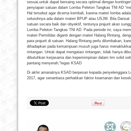
sesuai,untuk dapat bersaing secara optimal dengan kontinge
penyiapan satuan dalam Lomba Peleton Tangkas TNI AD “men
Hal tersebut agar dicerna kembali, karena materi lomba adal
seluruhnya ada dalam materi BPUP atau USJM. Bila Dansat b
satuan secara baik dan obyektif, tentunya prajurit akan sun
Lomba Peleton Tangkas TNI AD. Pada periode ini, saya me
materi Permildas diganti dengan materi Halang Rintang, deng
para prajurit di satuan. Halang Rintang perlu dilombakan, k
dihadapkan pada kemampuan musuh juga harus menaklukkan 
rintangan. Untuk dapat mengatasi rintangan, tidak hanya dib
dibutuhkan kerjasama dan kepemimpinan dalam tim solid seb
pantang menyerah,”tegas KSAD
Di akhir amanatnya KSAD berpesan kepada penyelenggara Lo
2017, agar senantiasa perhatikan faktor keamanan dan kesel