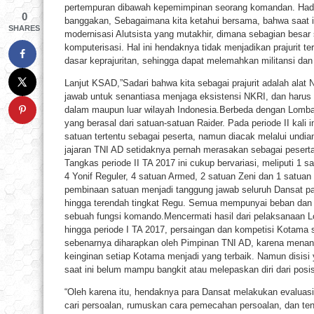
pertempuran dibawah kepemimpinan seorang komandan. Had
0
banggakan, Sebagaimana kita ketahui bersama, bahwa saat 
SHARES
modernisasi Alutsista yang mutakhir, dimana sebagian besar
komputerisasi. Hal ini hendaknya tidak menjadikan prajurit
dasar keprajuritan, sehingga dapat melemahkan militansi dan
Lanjut KSAD,”Sadari bahwa kita sebagai prajurit adalah alat
jawab untuk senantiasa menjaga eksistensi NKRI, dan haru
dalam maupun luar wilayah Indonesia.Berbeda dengan Lomb
yang berasal dari satuan-satuan Raider. Pada periode II kali
satuan tertentu sebagai peserta, namun diacak melalui undia
jajaran TNI AD setidaknya pernah merasakan sebagai pesert
Tangkas periode II TA 2017 ini cukup bervariasi, meliputi 1 sa
4 Yonif Reguler, 4 satuan Armed, 2 satuan Zeni dan 1 satuan
pembinaan satuan menjadi tanggung jawab seluruh Dansat pa
hingga terendah tingkat Regu. Semua mempunyai beban dan 
sebuah fungsi komando.Mencermati hasil dari pelaksanaan 
hingga periode I TA 2017, persaingan dan kompetisi Kotama s
sebenarnya diharapkan oleh Pimpinan TNI AD, karena menan
keinginan setiap Kotama menjadi yang terbaik. Namun disisi
saat ini belum mampu bangkit atau melepaskan diri dari posi
“Oleh karena itu, hendaknya para Dansat melakukan evaluas
cari persoalan, rumuskan cara pemecahan persoalan, dan te