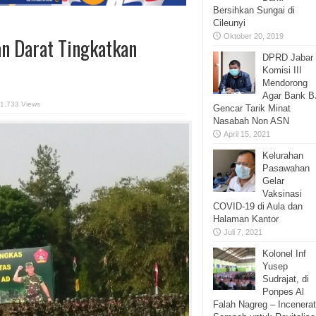
Bersihkan Sungai di
Cileunyi
Oktober 20, 2019
n Darat Tingkatkan
DPRD Jabar
Komisi III
Mendorong
Agar Bank 
1,733 Views
Gencar Tarik Minat
Nasabah Non ASN
April 15, 2021
Kelurahan
Pasawahan
Gelar
Vaksinasi
COVID-19 di Aula dan
Halaman Kantor
Juli 7, 2021
Kolonel Inf
Yusep
Sudrajat, di
Ponpes Al
Falah Nagreg – Incenerat