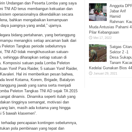
irin Undangan dan Peserta Lomba yang saya
Anggota DP
ini TNI AD terus membangun kekuatan dan
Jabar Arif
 sistem operasionalnya dikendalikan secara
Hamid
 terlena, bahkan mengabaikan kemampuan
Rahman: Ka
 daya juangnya yang andal,” ujarnya.
Muda Antusias Pahami 4
Pilar Kebangsaan
 Negara bidang pertahanan, yang bertanggung
Mei 17, 2022
s mampu menangkis setiap ancaman baik dari
a Peleton Tangkas periode sebelumnya
Satgas Cita
 ini, TNI AD tidak mengkhususkan satuan-
Sektor 2 -1
Desa Sukapu
n, sehingga diharapkan setiap satuan di
Tanam Kaca
a. Komposisi satuan pada Lomba Peleton
Kedelai Gunakan Bios 4
tuan Yonif Para Raider, 5 satuan Yonif Raider,
Januari 29, 2021
 Kavaleri. Hal ini memberikan pesan bahwa,
da level Kotama, Korem, Brigade, Batalyon
tanggung jawab yang sama serta menjadi
Lomba Peleton Tangkas TNI AD sejak TA 2015
angat dinamis. Dinamika seperti itulah yang
dakan tingginya semangat, motivasi dan
 yang lain, masih ada kotama yang hingga
si 5 bawah klasemen”.
i terhadap pencapaian kontingen sebelumnya,
ntukan pola pembinaan yang tepat dan