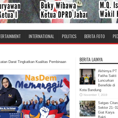
TERTAINMENT
INTERNATIONAL
POLITICS
BERITA FOTO
PE
BERITA LAINYA
atan Darat Tingkatkan Kualitas Pembinaan
Akhirnya PT
Fatiha Sakti
Luncurkan
Benefide di
Kota Bandung
November 7, 2019
Satgas Cita
Sektor 21- 0
Giat Karya
Bakti