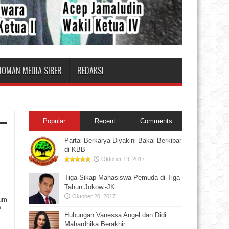
DOMAN MEDIA SIBER
REDAKSI
Popular
Recent
Comments
Partai Berkarya Diyakini Bakal Berkibar
di KBB
Oktober 19, 2017
Tiga Sikap Mahasiswa-Pemuda di Tiga
Tahun Jokowi-JK
Oktober 20, 2017
rum
2
Hubungan Vanessa Angel dan Didi
Mahardhika Berakhir