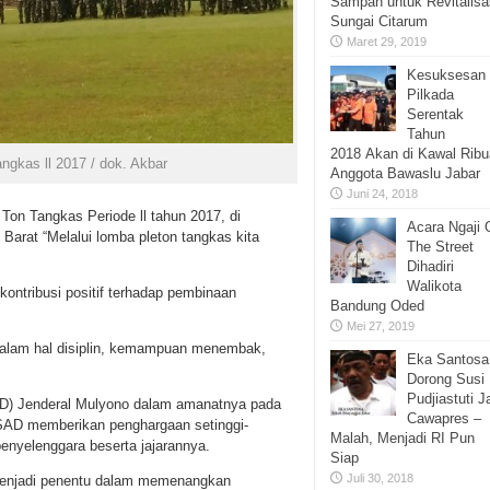
Sampah untuk Revitalisa
Sungai Citarum
Maret 29, 2019
Kesuksesan
Pilkada
Serentak
Tahun
2018 Akan di Kawal Rib
ngkas ll 2017 / dok. Akbar
Anggota Bawaslu Jabar
Juni 24, 2018
n Tangkas Periode ll tahun 2017, di
Acara Ngaji 
arat “Melalui lomba pleton tangkas kita
The Street
Dihadiri
Walikota
ntribusi positif terhadap pembinaan
Bandung Oded
Mei 27, 2019
 dalam hal disiplin, kemampuan menembak,
Eka Santosa
.
Dorong Susi
Pudjiastuti J
SAD) Jenderal Mulyono dalam amanatnya pada
Cawapres –
SAD memberikan penghargaan setinggi-
Malah, Menjadi RI Pun
penyelenggara beserta jajarannya.
Siap
Juli 30, 2018
n menjadi penentu dalam memenangkan