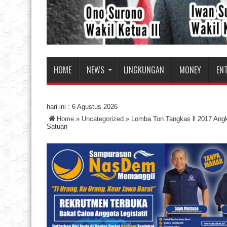
HOME
NEWS
LINGKUNGAN
MONEY
EN
hari ini :
6 Agustus 2026
Home
»
Uncategorized
»
Lomba Ton Tangkas ll 2017 Angk
Satuan