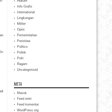
si
Hukum
Info Grafis
International
Lingkungan
Militer
Opini
uan
Pemerintahan
Peristiwa
Politics
On
Politik
Polri
Ragam
Uncategorized
META
adi
Masuk
Feed entri
Feed komentar
WordPress.org