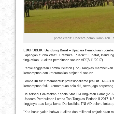
photo credit: Upacara pembukaan Ton Ta
EDUPUBLIK, Bandung Barat
– Upacara Pembukaan Lomba To
Lapangan Yudha Wastu Pramuka, Pusdikif, Cipatat, Bandung B
tingkatkan kualitas pembinaan satuan AD”(3/11/2017)
Penyelenggaraan Lomba Peleton (Ton) Tangkas memberikan ko
kemampuan dan keterampilan prajurit di satuan.
Lomba itu turut membentuk profesionalisme prajurit TNI-AD
kemampuan fisik, kemampuan bela diri, serta jago berperang
Hal tersebut dikatakan Kepala Staf TNI Angkatan Darat (K
Upacara Pembukaan Lomba Ton Tangkas Periode Il 2017. K
tingginya atas kerja keras Dankodiklat TNI-AD selaku ketua 
“Kita harus yakin bahwa kualitas dan militansi prajurit aka