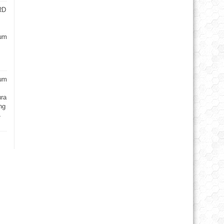
RD
um
rum
ra
ng
4