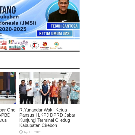
bar Ono
R.Yunandar Wakil Ketua
 APBD
Pansus I LKPJ DPRD Jabar
arus
Kunjungi Terminal Ciledug
Kabupaten Cirebon
April 6, 2023