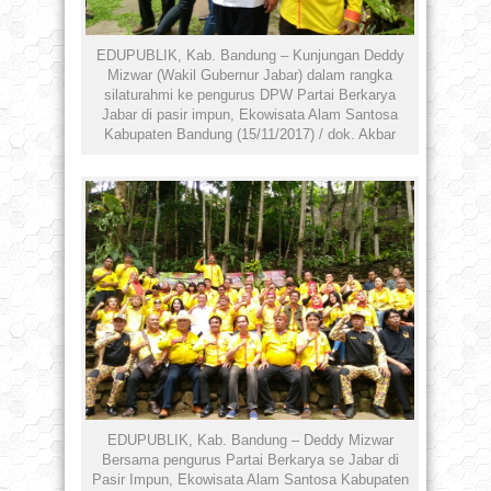
EDUPUBLIK, Kab. Bandung – Kunjungan Deddy
Mizwar (Wakil Gubernur Jabar) dalam rangka
silaturahmi ke pengurus DPW Partai Berkarya
Jabar di pasir impun, Ekowisata Alam Santosa
Kabupaten Bandung (15/11/2017) / dok. Akbar
EDUPUBLIK, Kab. Bandung – Deddy Mizwar
Bersama pengurus Partai Berkarya se Jabar di
Pasir Impun, Ekowisata Alam Santosa Kabupaten