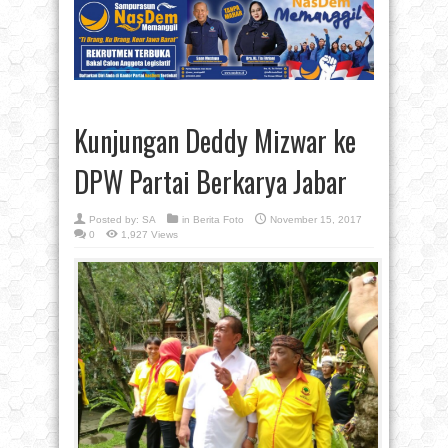
Kunjungan Deddy Mizwar ke
DPW Partai Berkarya Jabar
Posted by:
SA
in
Berita Foto
November 15, 2017
0
1,927 Views