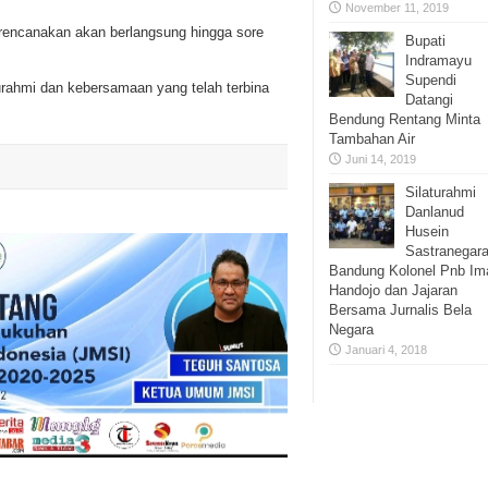
November 11, 2019
direncanakan akan berlangsung hingga sore
Bupati
Indramayu
Supendi
urahmi dan kebersamaan yang telah terbina
Datangi
Bendung Rentang Minta
Tambahan Air
Juni 14, 2019
Silaturahmi
Danlanud
Husein
Sastranegar
Bandung Kolonel Pnb Im
Handojo dan Jajaran
Bersama Jurnalis Bela
Negara
Januari 4, 2018