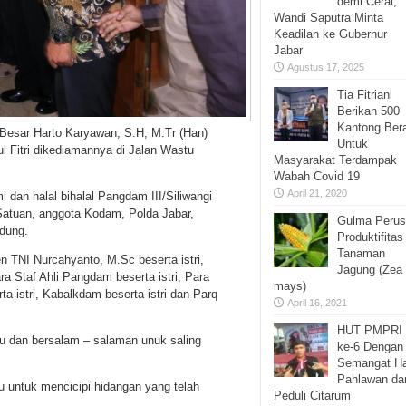
demi Cerai,
Wandi Saputra Minta
Keadilan ke Gubernur
Jabar
Agustus 17, 2025
Tia Fitriani
Berikan 500
Kantong Ber
Besar Harto Karyawan, S.H, M.Tr (Han)
Untuk
ul Fitri dikediamannya di Jalan Wastu
Masyarakat Terdampak
Wabah Covid 19
April 21, 2020
 dan halal bihalal Pangdam III/Siliwangi
 Satuan, anggota Kodam, Polda Jabar,
Gulma Peru
ndung.
Produktifitas
Tanaman
n TNI Nurcahyanto, M.Sc beserta istri,
Jagung (Zea
ara Staf Ahli Pangdam beserta istri, Para
mays)
ta istri, Kabalkdam beserta istri dan Parq
April 16, 2021
HUT PMPRI
 dan bersalam – salaman unuk saling
ke-6 Dengan
Semangat Ha
Pahlawan da
 untuk mencicipi hidangan yang telah
Peduli Citarum