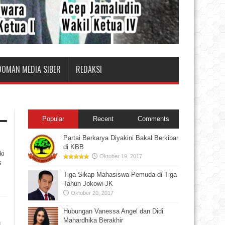
DOMAN MEDIA SIBER
REDAKSI
Popular
Recent
Comments
Partai Berkarya Diyakini Bakal Berkibar
di KBB
ki
Oktober 19, 2017
s
Tiga Sikap Mahasiswa-Pemuda di Tiga
Tahun Jokowi-JK
Oktober 20, 2017
Hubungan Vanessa Angel dan Didi
Mahardhika Berakhir
u