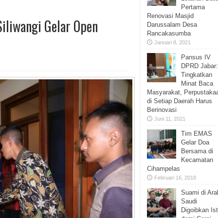
Pertama
Renovasi Masjid
Siliwangi Gelar Open
Darussalam Desa
Rancakasumba
Januari 8, 2021
Pansus IV
DPRD Jabar:
Tingkatkan
Minat Baca
Masyarakat, Perpustaka
di Setiap Daerah Harus
Berinovasi
Juni 11, 2021
Tim EMAS
Gelar Doa
Bersama di
Kecamatan
Cihampelas
Februari 16, 2018
Suami di Ara
Saudi
Digoibkan Ist