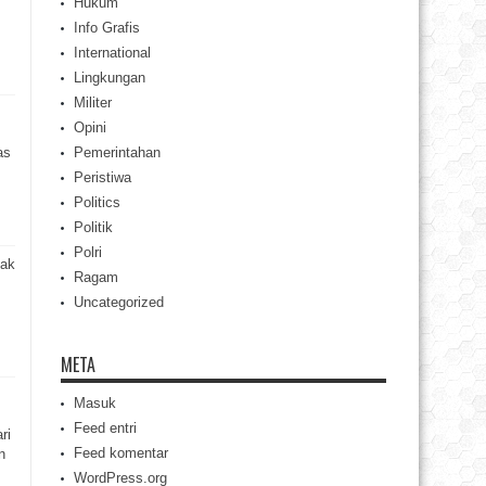
Hukum
Info Grafis
International
Lingkungan
Militer
Opini
as
Pemerintahan
Peristiwa
Politics
Politik
Polri
sak
Ragam
Uncategorized
META
Masuk
Feed entri
ri
Feed komentar
n
WordPress.org