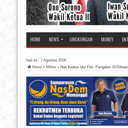
HOME
NEWS
LINGKUNGAN
MONEY
EN
hari ini :
7 Agustus 2026
Home
»
Militer
»
Hari Kedua Idul Fitri, Pangdam III/Sili