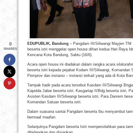
EDUPUBLIK, Bandung
– Pangdam III/Siliwangi Mayjen TNI 
0
beserta istri menggelar open house dihari kedua Hari Raya Id
SHARES
Kencana Kota Bandung, Sabtu (16/6).
Acara open house ini diadakan dalam rangka acara silaturahmi
beserta istri kepada pejabat Kodam III/Siliwangi, Komandan
Pemprov dan instansi – instansi terkait yang ada di Kota Ba
Tampak hadir pada acara tersebut Kasdam III/Siliwangi Brigje
Kapolda Jabar beserta istri, Kasgartap II/Bdg beserta istri, P
Asisten Kasdam III/Siliwangi beserta istri, Para Danrem beser
Komandan Satuan beserta istri.
Dalam suasana santai Pangdam beserta Ibu menyambut tamu
bermaaf maafan.
Selanjutnya Pangdam beserta Istri mempersilahkan para tamu
dihidangkan dan disiapkan.