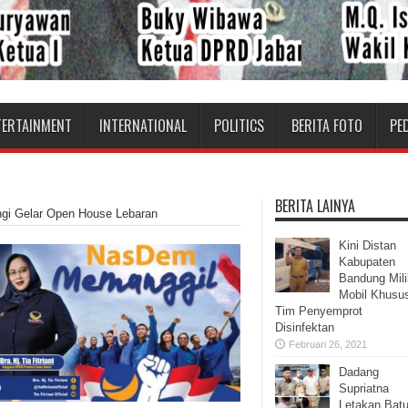
TERTAINMENT
INTERNATIONAL
POLITICS
BERITA FOTO
PE
BERITA LAINYA
wangi Gelar Open House Lebaran
Kini Distan
Kabupaten
Bandung Mili
Mobil Khusu
Tim Penyemprot
Disinfektan
Februari 26, 2021
Dadang
Supriatna
Letakan Bat