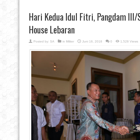
Hari Kedua Idul Fitri, Pangdam III/
House Lebaran
Posted by:
SA
in
Militer
Juni 16, 2018
0
1,528 Views