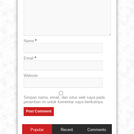
Name
*
Email
*
Website
Simpan nama, email, dan situs web saya pada
peramban ini untuk komentar saya berikutnya.
Popular
Recent
Comments