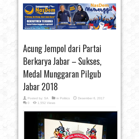
Acung Jempol dari Partai
Berkarya Jabar – Sukses,
Medal Munggaran Pilgub
Jabar 2018
Posted by:
SA
in
Politics
Desember 6, 2017
0
1,552 Views