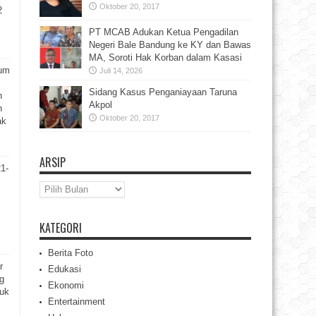
Oktober 20, 2017
2
PT MCAB Adukan Ketua Pengadilan
Negeri Bale Bandung ke KY dan Bawas
MA, Soroti Hak Korban dalam Kasasi
rum
Juli 14, 2026
Sidang Kasus Penganiayaan Taruna
h
Akpol
n
Oktober 20, 2017
ak
ARSIP
21-
Arsip
KATEGORI
Berita Foto
r
Edukasi
g
Ekonomi
tuk
Entertainment