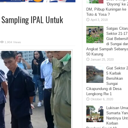
‘Doyong’ ke 
DM, Pilbup Kuningan ke
Toto & Yosa ?
i Sampling IPAL Untuk
April 3, 2018
Satgas Cita
Sektor 21-17
Giat Bebersi
1,904 Views
di Sungai da
Angkat Sampah Sebany
50 Karung
Januari 25, 2020
Giat Sektor 
5 Karbak
Bersihkan
Sungai
Cikapundung di Desa
Lengkong Rw 1
Oktober 6, 2020
Lukisan Uma
Sumarta Yan
Nantinya Un
Korban