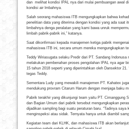
dan melihat kondisi IPAL nya dari mulai pembuangan awal di 
kondisi air lmbahnya.
Salah seorang mahasiswa ITB mengungkapkan bahwa kehad
penelitian data yang diterima dengan kondisi yang ada saat i
limbahnya denga peralatan yang kami bawa unruk mempermu
limbah pabrik-pabrik ini,” katanya.
Saat dikonfirmasi kepada manajemen ketiga pabrik mengena
mahasiswa ITB ini, secara umum mereka mengungkapkan teri
Teddy Wiriasugata selaku Predir dari PT. Sandang Indonusa
melakukan pembenahan proses pengolahan IPAL nya agar bis
15 tahun 2018 seperti yang diperintahkan oleh Dansektor 21.
tegas Teddy.
Sementara Ludy yang mewakili manajemen PT. Kahatex jug
mendukung provram Citarum Harum dengan menjaga baku mu
Pabrik terakhir yang dikunjungi team yaitu PT. Cimanggung S
dan Bagian Umum dari pabrik tersebut mengungkapkan peras
dijadikan sampling bagi suatu peraturan baru. “Tadinya saya
menginspeksi atau sidak. Ternyata hanya untuk diambil sampl
Kegiatan team dari KLHK, dan mahasiswa ITB akan berlanjut
sampling pabrik-pabrik di wilayah Cimahi.[sa]