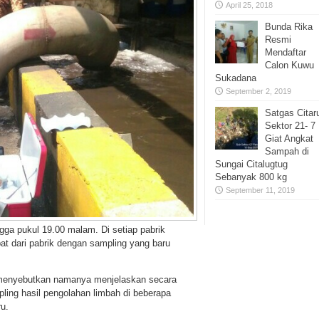
April 25, 2018
Bunda Rika
Resmi
Mendaftar
Calon Kuwu
Sukadana
September 2, 2019
Satgas Cita
Sektor 21- 7
Giat Angkat
Sampah di
Sungai Citalugtug
Sebanyak 800 kg
September 11, 2019
ngga pukul 19.00 malam. Di setiap pabrik
at dari pabrik dengan sampling yang baru
 menyebutkan namanya menjelaskan secara
ing hasil pengolahan limbah di beberapa
u.