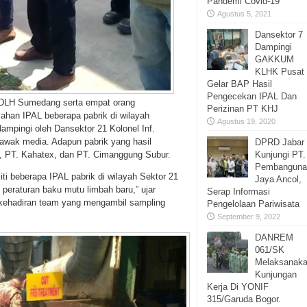
Pandemi Covid-19
Agustus 5, 2021
Dansektor 7
Dampingi
GAKKUM
KLHK Pusat
Gelar BAP Hasil
Pengecekan IPAL Dan
, DLH Sumedang serta empat orang
Perizinan PT KHJ
han IPAL beberapa pabrik di wilayah
Agustus 19, 2020
mpingi oleh Dansektor 21 Kolonel Inf.
awak media. Adapun pabrik yang hasil
DPRD Jabar
Kunjungi PT.
, PT. Kahatex, dan PT. Cimanggung Subur.
Pembanguna
i beberapa IPAL pabrik di wilayah Sektor 21
Jaya Ancol,
peraturan baku mutu limbah baru,” ujar
Serap Informasi
 kehadiran team yang mengambil sampling
Pengelolaan Pariwisata
September 9, 2022
DANREM
061/SK
Melaksanak
Kunjungan
Kerja Di YONIF
315/Garuda Bogor.