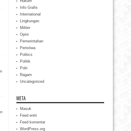
Hukum
Info Grafis
International
Lingkungan
Militer
Opini
Pemerintahan
Peristiwa
Politics
Politik
Polri
n
Ragam
Uncategorized
META
Masuk
an
Feed entri
Feed komentar
WordPress.org