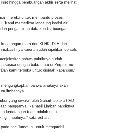
inlet hingga pembuangan akhir serta melihat
iran mereka untuk membantu proses
tu. “Kami memeriksa langsung kodisi air
dah pengambilan data kondisi buangan
i kedatangan team dari KLHK, DLH dan
makasihnya karena sudah dijadikan contoh.
 menjelaskan bahwa pabriknya sudah
a sesuai dengan baku mutu di Perpres no.
 “Dan kami terbuka untuk disidak kapanpun,”
a mengungkapkan bahwa pihaknya akan
tu limbahnya.
ubur yang diwakili oleh Suharti selaku HRD
aan bangganya jika hasil Limbah pabriknya
 kira kedatangan team adalah untuk
ing limbahnya,” kata Suharti.
 pada hari Jumat ini untuk mengambil