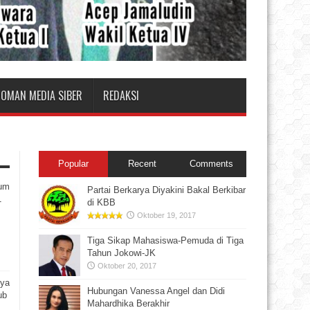
DOMAN MEDIA SIBER
REDAKSI
Popular
Recent
Comments
rum
Partai Berkarya Diyakini Bakal Berkibar
1
di KBB
Oktober 19, 2017
Tiga Sikap Mahasiswa-Pemuda di Tiga
Tahun Jokowi-JK
Oktober 20, 2017
rya
Hubungan Vanessa Angel dan Didi
ub
Mahardhika Berakhir