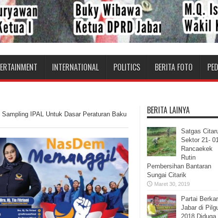
TERTAINMENT
INTERNATIONAL
POLITICS
BERITA FOTO
PE
BERITA LAINYA
i Sampling IPAL Untuk Dasar Peraturan Baku
Satgas Cita
Sektor 21- 0
Rancaekek
Rutin
Pembersihan Bantaran
Sungai Citarik
Maret 30, 2019
Partai Berka
Jabar di Pilg
2018 Diduga