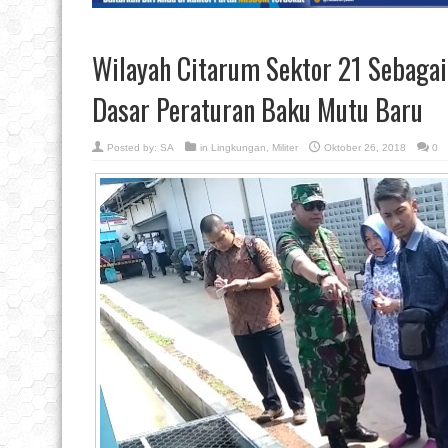
Wilayah Citarum Sektor 21 Sebaga
Dasar Peraturan Baku Mutu Baru
Posted by:
SA
in
Lingkungan
,
Militer
Oktober 26, 2018
0