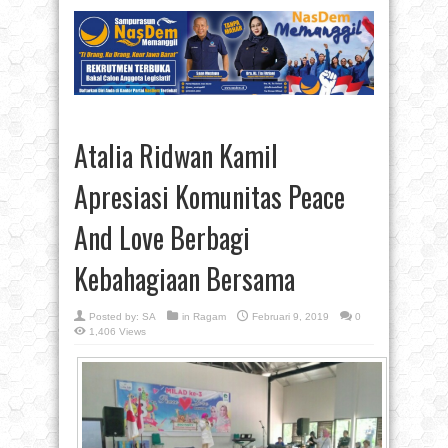
Atalia Ridwan Kamil
Apresiasi Komunitas Peace
And Love Berbagi
Kebahagiaan Bersama
Posted by:
SA
in
Ragam
Februari 9, 2019
0
1,406 Views