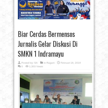
Biar Cerdas Bermensos
Jurnalis Gelar Diskusi Di
SMKN 1 Indramayu
Posted by:
SA
in
Ragam
Februari 16, 2019
0
1,303 Views