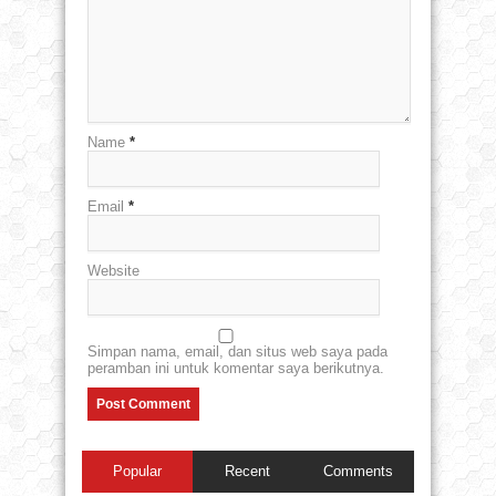
Name
*
Email
*
Website
Simpan nama, email, dan situs web saya pada
peramban ini untuk komentar saya berikutnya.
Popular
Recent
Comments