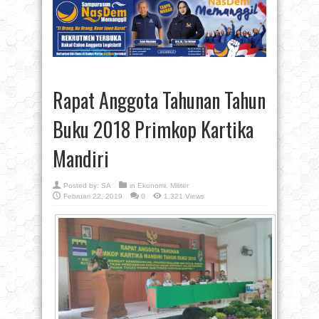
Rapat Anggota Tahunan Tahun
Buku 2018 Primkop Kartika
Mandiri
Posted by:
SA
in
Ekonomi
,
Militer
Februari 22, 2019
0
1,321 Views