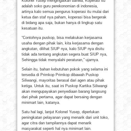
Kolonel Yusep mengingatkan bahwa, Koperasi itu
adalah soko guru perekonomian di indonesia,
artinya kalo semua pengurus koperasi itu mulai dari
ketua dan staf nya paham, koperasi bisa bergerak
di bidang apa saja, bukan hanya di lingkup satu
kesatuan itu.
“Contohnya puskop, bisa melakukan kerjasama
usaha dengan pihak lain, kita kerjasama dengan
angkutan, dilihat SIUP nya, kalo SIUP nya disitu
tidak ada tentang angkutan segera buat SIUP nya,
Sehingga tidak menyalahi peraturan,” ujarnya.
Selain itu, bahan kebutuhan pokok yang selama ini
tersedia di Primkop Primkop dibawah Puskop
Siliwangi, mayoritas berasal dari agen atau pihak
ketiga. Untuk itu, saat ini Puskop Kartika Siliwangi
akan mengupayakan penyediaan barang langsung
dari pihak pertama, agar dapat bersaing dengan
minimart lain, katanya.
Satu hal lagi, lanjut Kolonel Yusep, diperlukan
peningkatan pelayanan yang menarik dari unit toko,
agar citra dan tampilannya dapat menarik
masyarakat seperti hal nya minimart lain.