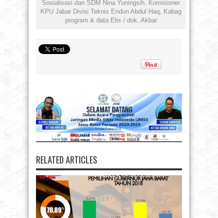
Sosialisasi dan SDM Nina Yuningsih, Komisioner
KPU Jabar Divisi Teknis Endun Abdul Haq, Kabag
program & data Elis / dok. Akbar
RELATED ARTICLES