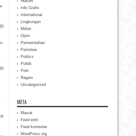
Hukum
a
Info Grafis
International
Lingkungan
RD
Militer
Opini
an
Pemerintahan
Peristiwa
Politics
Politik
RD
Polri
Ragam
Uncategorized
META
Masuk
di
Feed entri
Feed komentar
WordPress.org