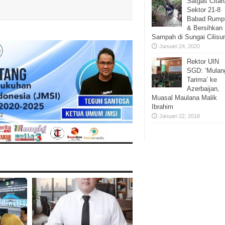
Satgas Cita
Sektor 21-8
Babad Rump
& Bersihkan
Sampah di Sungai Cilisu
Januari 24, 2020
Rektor UIN
SGD: ‘Mulan
Tarima’ ke
Azerbaijan,
Muasal Maulana Malik
Ibrahim
Januari 22, 2018