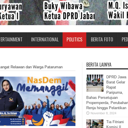
TERTAINMENT
INTERNATIONAL
POLITICS
BERITA FOTO
PE
BERITA LAINYA
ngat Relawan dan Warga Pataruman
DPRD Jawa
Barat Gelar
Rapat
Paripurna,
Bahas Persetujuan
Propemperda, Perubaha
Renja hingga Pelantikan
November 8, 2024
Tia Fitriani
Komisi II