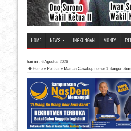
HOME
NEWS
LINGKUNGAN
MONEY
EN
hari ini :
6 Agustus 2026
Home
»
Politics
»
Maman Cawabup nomor 1 Bangun Sema