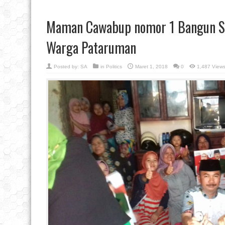
Maman Cawabup nomor 1 Bangun S
Warga Pataruman
Posted by:
SA
in
Politics
Maret 1, 2018
0
1,487 View