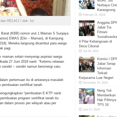
MURI, Siti
Nurbaya Cint
Karangsong
Februari 15, 2019
dan RELACI / dok. Ist
Anggota DP
Jabar Tia
Fitriani
 Barat (KBB) nomor urut 1 Maman S Sunjaya
Sosialisasik
aslon) EMAS (Elin – Maman), di Kampung
4 Pilar Kebangsaan di
18). Mereka langsung disambut para warga
Desa Ciburial
ak pagi.
Juli 29, 2022
 maman selain menyerap aspirasi warga
Komisi I DP
lkada 27 Juni 2018 nanti. “Ketemu relawan
Jabar Serap
n sendiri – sendiri namun bersinergi satu
Informasi
Terkait
Kerjasama Luar Negeri
alam pertemuan itu di antaranya masalah
November 15, 2022
 pembuatan sertifikat tanah.
Neng Yuli
mengungkapkan “pembuatan E-KTP nanti
Memberikan
pembuatan program sertifikat tanah itu
Hak Pilihnya 
kan dalam proses per wilayah atau per
TPS 16
Juni 27, 2018