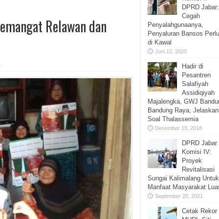
DPRD Jabar:
Cegah
emangat Relawan dan
Penyalahgunaanya,
Penyaluran Bansos Perl
di Kawal
Juni 12, 2020
s
Hadir di
Pesantren
Salafiyah
Assidiqiyah
Majalengka, GWJ Bandu
Bandung Raya, Jelaskan
Soal Thalassemia
Desember 19, 2018
DPRD Jabar
Komisi IV:
Proyek
Revitalisasi
Sungai Kalimalang Untuk
Manfaat Masyarakat Lua
September 20, 2021
Cetak Rekor