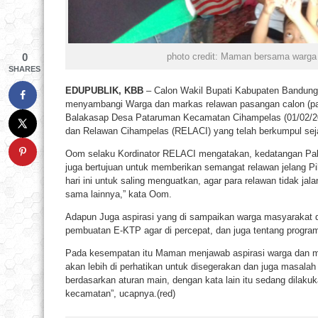
0
photo credit: Maman bersama warga 
SHARES
EDUPUBLIK, KBB
– Calon Wakil Bupati Kabupaten Bandung
menyambangi Warga dan markas relawan pasangan calon (p
Balakasap Desa Pataruman Kecamatan Cihampelas (01/02/20
dan Relawan Cihampelas (RELACI) yang telah berkumpul sej
Oom selaku Kordinator RELACI mengatakan, kedatangan Pak
juga bertujuan untuk memberikan semangat relawan jelang Pi
hari ini untuk saling menguatkan, agar para relawan tidak jala
sama lainnya,” kata Oom.
Adapun Juga aspirasi yang di sampaikan warga masyarakat d
pembuatan E-KTP agar di percepat, dan juga tentang program
Pada kesempatan itu Maman menjawab aspirasi warga dan 
akan lebih di perhatikan untuk disegerakan dan juga masalah 
berdasarkan aturan main, dengan kata lain itu sedang dilaku
kecamatan”, ucapnya.(red)