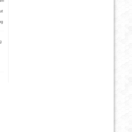
rum
ut
ng
g