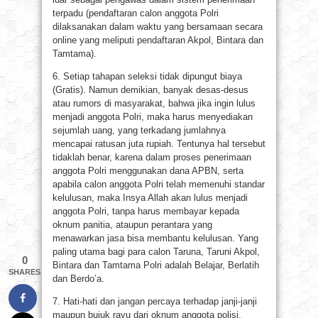
terpadu (pendaftaran calon anggota Polri
dilaksanakan dalam waktu yang bersamaan secara
online yang meliputi pendaftaran Akpol, Bintara dan
Tamtama).
6. Setiap tahapan seleksi tidak dipungut biaya
(Gratis). Namun demikian, banyak desas-desus
atau rumors di masyarakat, bahwa jika ingin lulus
menjadi anggota Polri, maka harus menyediakan
sejumlah uang, yang terkadang jumlahnya
mencapai ratusan juta rupiah. Tentunya hal tersebut
tidaklah benar, karena dalam proses penerimaan
anggota Polri menggunakan dana APBN, serta
apabila calon anggota Polri telah memenuhi standar
kelulusan, maka Insya Allah akan lulus menjadi
anggota Polri, tanpa harus membayar kepada
oknum panitia, ataupun perantara yang
menawarkan jasa bisa membantu kelulusan. Yang
paling utama bagi para calon Taruna, Taruni Akpol,
0
Bintara dan Tamtama Polri adalah Belajar, Berlatih
SHARES
dan Berdo’a.
7. Hati-hati dan jangan percaya terhadap janji-janji
maupun bujuk rayu dari oknum anggota polisi,