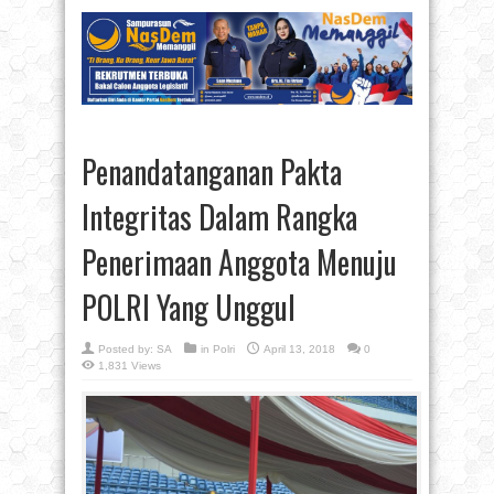
Penandatanganan Pakta
Integritas Dalam Rangka
Penerimaan Anggota Menuju
POLRI Yang Unggul
Posted by:
SA
in
Polri
April 13, 2018
0
1,831 Views