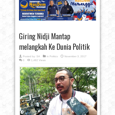
Giring Nidji Mantap
melangkah Ke Dunia Politik
Posted by:
SA
in
Politics
November 3, 2017
0
1,482 Views