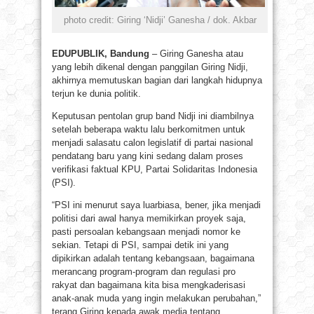
photo credit: Giring ‘Nidji’ Ganesha / dok. Akbar
EDUPUBLIK, Bandung
– Giring Ganesha atau
yang lebih dikenal dengan panggilan Giring Nidji,
akhirnya memutuskan bagian dari langkah hidupnya
terjun ke dunia politik.
Keputusan pentolan grup band Nidji ini diambilnya
setelah beberapa waktu lalu berkomitmen untuk
menjadi salasatu calon legislatif di partai nasional
pendatang baru yang kini sedang dalam proses
verifikasi faktual KPU, Partai Solidaritas Indonesia
(PSI).
“PSI ini menurut saya luarbiasa, bener, jika menjadi
politisi dari awal hanya memikirkan proyek saja,
pasti persoalan kebangsaan menjadi nomor ke
sekian. Tetapi di PSI, sampai detik ini yang
dipikirkan adalah tentang kebangsaan, bagaimana
merancang program-program dan regulasi pro
rakyat dan bagaimana kita bisa mengkaderisasi
anak-anak muda yang ingin melakukan perubahan,”
terang Giring kepada awak media tentang