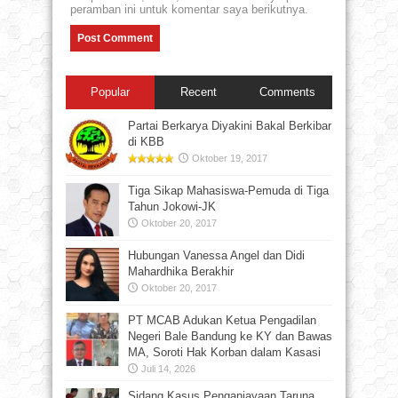
peramban ini untuk komentar saya berikutnya.
Popular
Recent
Comments
Partai Berkarya Diyakini Bakal Berkibar
di KBB
Oktober 19, 2017
Tiga Sikap Mahasiswa-Pemuda di Tiga
Tahun Jokowi-JK
Oktober 20, 2017
Hubungan Vanessa Angel dan Didi
Mahardhika Berakhir
Oktober 20, 2017
PT MCAB Adukan Ketua Pengadilan
Negeri Bale Bandung ke KY dan Bawas
MA, Soroti Hak Korban dalam Kasasi
Juli 14, 2026
Sidang Kasus Penganiayaan Taruna