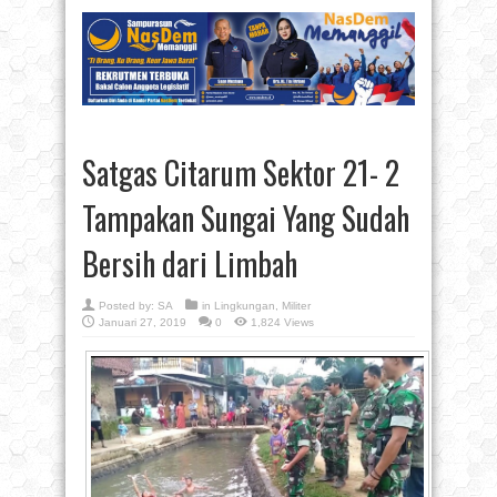
Satgas Citarum Sektor 21- 2
Tampakan Sungai Yang Sudah
Bersih dari Limbah
Posted by:
SA
in
Lingkungan
,
Militer
Januari 27, 2019
0
1,824 Views