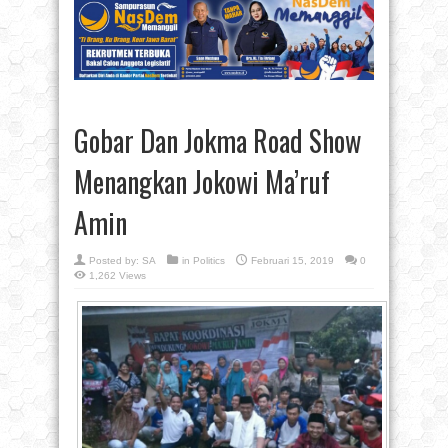
Gobar Dan Jokma Road Show
Menangkan Jokowi Ma’ruf
Amin
Posted by:
SA
in
Politics
Februari 15, 2019
0
1,262 Views