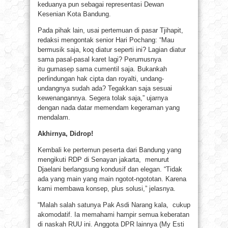
keduanya pun sebagai representasi Dewan
Kesenian Kota Bandung.
Pada pihak lain, usai pertemuan di pasar Tjihapit,
redaksi mengontak senior Hari Pochang: “Mau
bermusik saja, koq diatur seperti ini? Lagian diatur
sama pasal-pasal karet lagi? Perumusnya
itu gumasep sama cumentil saja. Bukankah
perlindungan hak cipta dan royalti, undang-
undangnya sudah ada? Tegakkan saja sesuai
kewenangannya. Segera tolak saja,” ujarnya
dengan nada datar memendam kegeraman yang
mendalam.
Akhirnya, Didrop!
Kembali ke pertemun peserta dari Bandung yang
mengikuti RDP di Senayan jakarta, menurut
Djaelani berlangsung kondusif dan elegan. “Tidak
ada yang main yang main ngotot-ngototan. Karena
kami membawa konsep, plus solusi,” jelasnya.
“Malah salah satunya Pak Asdi Narang kala, cukup
akomodatif. Ia memahami hampir semua keberatan
di naskah RUU ini. Anggota DPR lainnya (My Esti