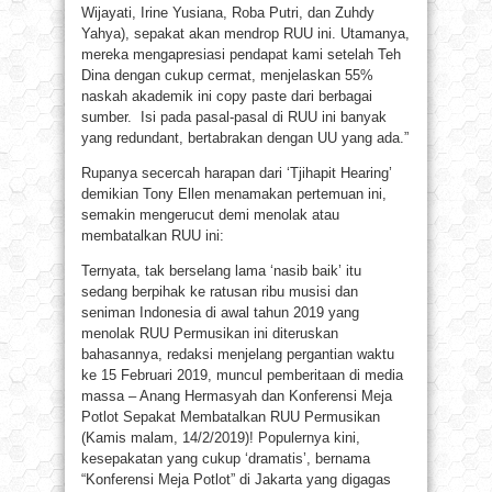
Wijayati, Irine Yusiana, Roba Putri, dan Zuhdy
Yahya), sepakat akan mendrop RUU ini. Utamanya,
mereka mengapresiasi pendapat kami setelah Teh
Dina dengan cukup cermat, menjelaskan 55%
naskah akademik ini copy paste dari berbagai
sumber. Isi pada pasal-pasal di RUU ini banyak
yang redundant, bertabrakan dengan UU yang ada.”
Rupanya secercah harapan dari ‘Tjihapit Hearing’
demikian Tony Ellen menamakan pertemuan ini,
semakin mengerucut demi menolak atau
membatalkan RUU ini:
Ternyata, tak berselang lama ‘nasib baik’ itu
sedang berpihak ke ratusan ribu musisi dan
seniman Indonesia di awal tahun 2019 yang
menolak RUU Permusikan ini diteruskan
bahasannya, redaksi menjelang pergantian waktu
ke 15 Februari 2019, muncul pemberitaan di media
massa – Anang Hermasyah dan Konferensi Meja
Potlot Sepakat Membatalkan RUU Permusikan
(Kamis malam, 14/2/2019)! Populernya kini,
kesepakatan yang cukup ‘dramatis’, bernama
“Konferensi Meja Potlot” di Jakarta yang digagas