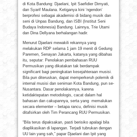
di Kota Bandung: Djaelani, Ipit Saefidier Dimyati,
dan Syarif Maulana. Ketiganya kini ‘ngendon’
berprofesi sebagai akademisi di bidang musik dan
seni di Unpas Bandung, dan ISBI (Institut Seni
Budaya Indonesia) Bandung. Lainnya, Trie Utami
dan Dina Dellyana berhalangan hadir.
Menurut Djaelani mewakili rekannya yang
melakukan RDP selama 1 jam 19 menit di Gedung
Paremen, Senayan Jakarta, katanya yang dibahas
itu, seputar: Penolakan pembahasan RUU
Permusikan yang dikatakan tak berdampak
significant bagi peningkatan kesejahteraan musisi.
Bila pun diteruskan, dapat memperkeruh polemik di
internal musisi dan seniman Kota Bandung, pun se-
Nusantara. Dasar penolakannya, karena
ketidaktepatan metodologis, cacat dalam hal
bahasan dan cakupannya, serta yang memalukan
secara elementer – betapa rancu, definisi musik
ditafsirkan oleh Tim Perancang RUU Permusikan.
“Bila terus dipaksakan, pasti berisiko apalagi bila
diaplikasikan di lapangan. Terjadi tubrukan dengan
UU lain yang sah,” papar Djaelani dan Ipit yang