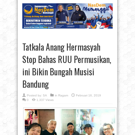
Tatkala Anang Hermasyah
Stop Bahas RUU Permusikan,
ini Bikin Bungah Musisi
Bandung
Posted by:
SA
in
Ragam
Februari 16, 2019
0
1,337 Views