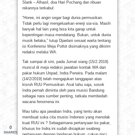
Slank – Alhasil, doa Hari Pochang dan ribuan
rekannya terkabul:
“Horee, ini angin segar bagi dunia permusikan.
Tidak perlu lagi mengeluarkan enerji sia-sia. Masih
banyak hal lain yang bisa kita garap untuk
kepentingan masa mendatang. Bukan, untuk dunia
musik belaka,” tutup Djaelani sesaat warta tentang
isi Konferensi Meja Potlot disimaknya yang dikirim
redaksi melalui WA.
Tak sampai di sini, pada Jumat siang (15/2.2019)
muncul di meja redaksi jawaban kontak WA dari
pakar hukum Unpad, Indra Perwira. Pada malam
(14/2/2019) telah mengajukan tanggapan atas
kisruh RUU Permusikan. Asal tahu saja, sosok
Indra pernah diminta oleh para musisi Bandung
sebagai nara sumber penting, tatkala membedah
wacana fenomena ini.
Mau tahu apa jawaban Indra, yang tentu akan
membuat suka cita musisi Indonesi yang menolak
kuat RUU ini ? Sebagaimana pertanyaan ke pakar,
0
khusus ke Indra ini sudah disiapkan seabreg
SHARES
pertanyaan dengan landasan hukum, cukup rinci