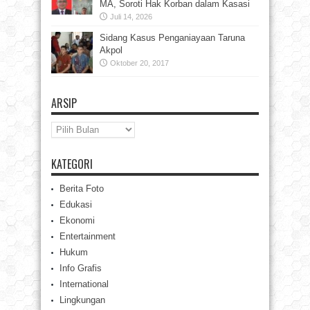
MA, Soroti Hak Korban dalam Kasasi
Juli 14, 2026
Sidang Kasus Penganiayaan Taruna
Akpol
Oktober 20, 2017
ARSIP
Arsip
KATEGORI
Berita Foto
Edukasi
Ekonomi
Entertainment
Hukum
Info Grafis
International
Lingkungan