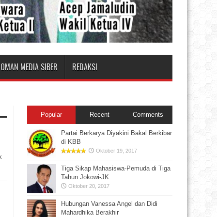
DOMAN MEDIA SIBER
REDAKSI
Popular
Recent
Comments
Partai Berkarya Diyakini Bakal Berkibar
di KBB
Oktober 19, 2017
k
Tiga Sikap Mahasiswa-Pemuda di Tiga
Tahun Jokowi-JK
Oktober 20, 2017
Hubungan Vanessa Angel dan Didi
Mahardhika Berakhir