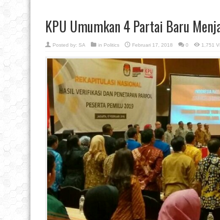
KPU Umumkan 4 Partai Baru Menja
Posted by:
SA
in
Politics
Februari 17, 2018
0
1,751 V