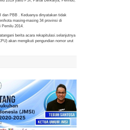
milu 2019 yaitu PSI, Partai Berkarya, Perindo,
KPI dan PBB . Keduanya dinyatakan tidak
n/kota masing-masing 34 provinsi di
i Pemilu 2014.
tangani berita acara rekapitulasi.selanjutnya
KPU) akan mengikuti pengundian nomor urut