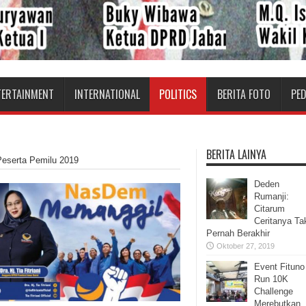
TERTAINMENT
INTERNATIONAL
POLITICS
BERITA FOTO
PE
BERITA LAINYA
eserta Pemilu 2019
Deden
Rumanji:
Citarum
Ceritanya Ta
Pernah Berakhir
Oktober 27, 2019
Event Fituno
Run 10K
Challenge
Merebutkan