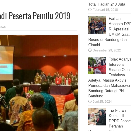
Total Hadiah 240 Juta
Februari 15, 2018
di Peserta Pemilu 2019
Farhan
Anggota DP
iews
RI Apresiasi
UMKM Saat
Reses di Bandung dan
Cimahi
Desember 29, 2022
Tolak Adany
Intervensi
Sidang Oleh
Terdakwa
Adetya, Massa Aktivis
Pemuda dan Mahasiswa
Bandung Datangi PN
Bandung
Juni 25, 2024
Tia Fitriani
Komisi II
DPRD Jabar:
Peranan