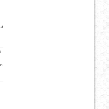
at
R
uh
i