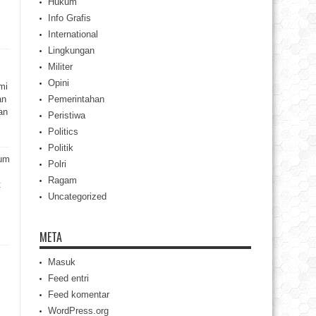
Hukum
Info Grafis
International
Lingkungan
Militer
Opini
mi
an
Pemerintahan
an
Peristiwa
Politics
Politik
rum
Polri
Ragam
t
Uncategorized
META
Masuk
Feed entri
Feed komentar
WordPress.org