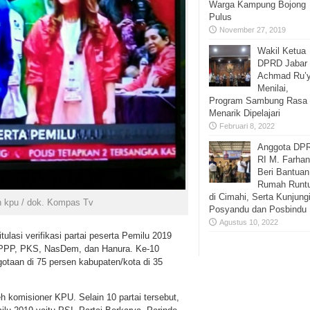
Warga Kampung Bojong
Pulus
November 27, 2019
Wakil Ketua
DPRD Jabar
Achmad Ru’y
Menilai,
Program Sambung Rasa
Menarik Dipelajari
Februari 8, 2022
Anggota DP
RI M. Farhan
Beri Bantuan
Rumah Runt
di Cimahi, Serta Kunjung
h kpu / dok. Kompas Tv
Posyandu dan Posbindu
Agustus 10, 2022
tulasi verifikasi partai peserta Pemilu 2019
, PPP, PKS, NasDem, dan Hanura. Ke-10
otaan di 75 persen kabupaten/kota di 35
h komisioner KPU. Selain 10 partai tersebut,