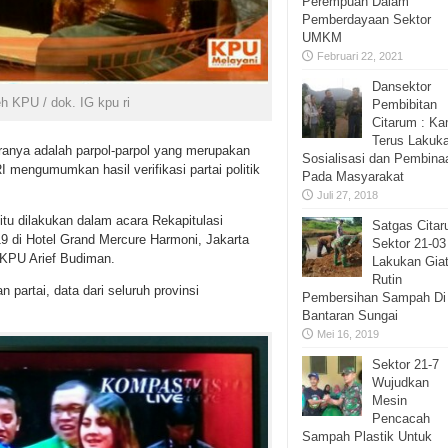
Perempuan Dalam
Pemberdayaan Sektor
UMKM
Februari 22, 2021
Dansektor
h KPU / dok. IG kpu ri
Pembibitan
Citarum : Ka
Terus Lakuk
taranya adalah parpol-parpol yang merupakan
Sosialisasi dan Pembina
 mengumumkan hasil verifikasi partai politik
Pada Masyarakat
Juli 27, 2018
 dilakukan dalam acara Rekapitulasi
Satgas Cita
19 di Hotel Grand Mercure Harmoni, Jakarta
Sektor 21-03
 KPU Arief Budiman.
Lakukan Gia
Rutin
 partai, data dari seluruh provinsi
Pembersihan Sampah Di
Bantaran Sungai
Mei 16, 2019
Sektor 21-7
Wujudkan
Mesin
Pencacah
Sampah Plastik Untuk