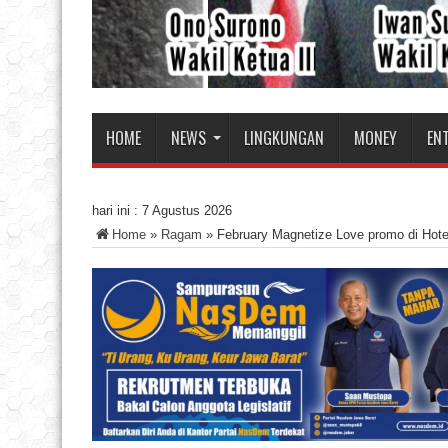
HOME
NEWS
LINGKUNGAN
MONEY
EN
hari ini :
7 Agustus 2026
Home
»
Ragam
»
February Magnetize Love promo di Hote