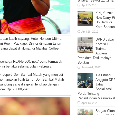
Wilayah Sektor 21 Cimah
April 25, 2019
Kini, Suzuki
New Carry P
Up Hadir di
Kota Bandun
April 28, 2019
 dan kasih sayang, Hotel Horison Ultima
DPRD Jabar
dari Room Package, Dinner dimalam tahun
Komisi I
yang dapat dinikmati di Malabar Coffee
Terima
Audiensi
Presidum Tasikmalaya
 seharga Rp.
645.000
,-nett/room, termasuk
Selatan
o ini berlaku selama bulan February.
Januari 4, 2022
k seperti Dori Sambal Matah yang menjadi
Tia Fitriani
 memanjakan lidah tamu. Dori Sambal Matah
Anggota DP
Jabar
ma bandung yang disajikan lengkap dengan
Sosialisasi
ocek Rp.
55.000
,-nett.
Perda Tentang
Perlindungan Masyaraka
April 13, 2023
Satgas Cita