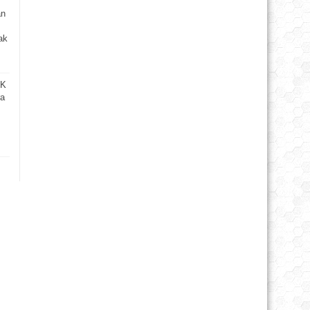
an
ak
SK
ra