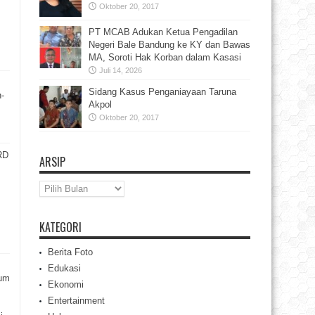
Oktober 20, 2017
PT MCAB Adukan Ketua Pengadilan
Negeri Bale Bandung ke KY dan Bawas
MA, Soroti Hak Korban dalam Kasasi
Juli 14, 2026
Sidang Kasus Penganiayaan Taruna
-
Akpol
Oktober 20, 2017
RD
ARSIP
Arsip
KATEGORI
Berita Foto
Edukasi
rum
Ekonomi
Entertainment