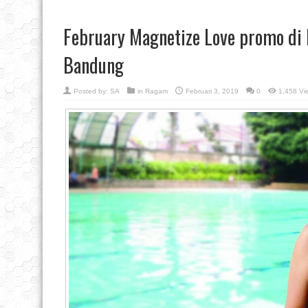
February Magnetize Love promo di 
Bandung
Posted by:
SA
in
Ragam
Februari 3, 2019
0
1,458 Vi