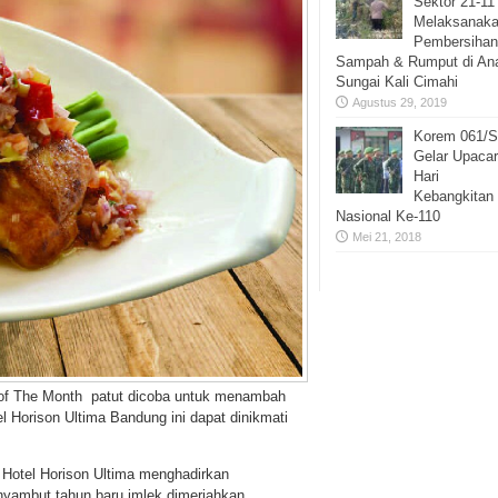
Sektor 21-11
Melaksanak
Pembersihan
Sampah & Rumput di An
Sungai Kali Cimahi
Agustus 29, 2019
Korem 061/
Gelar Upaca
Hari
Kebangkitan
Nasional Ke-110
Mei 21, 2018
l of The Month patut dicoba untuk menambah
el Horison Ultima Bandung ini dapat dinikmati
, Hotel Horison Ultima menghadirkan
nyambut tahun baru imlek dimeriahkan