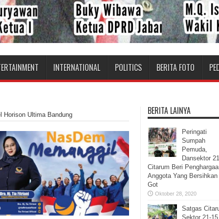
TERTAINMENT
INTERNATIONAL
POLITICS
BERITA FOTO
PE
BERITA LAINYA
l Horison Ultima Bandung
Peringati
Sumpah
Pemuda,
Dansektor 2
Citarum Beri Penghargaa
Anggota Yang Bersihkan
Got
Oktober 28, 2020
Satgas Cita
Sektor 21-15