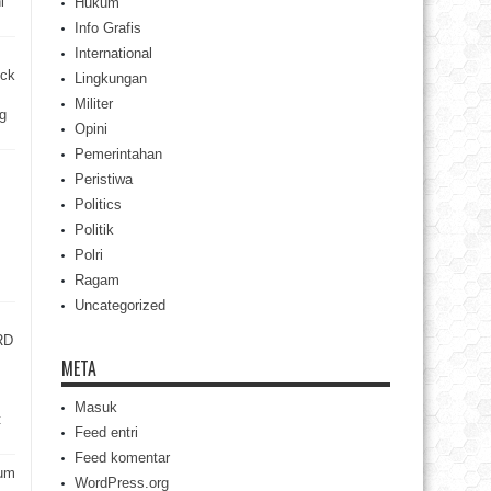
i
Hukum
Info Grafis
International
ick
Lingkungan
Militer
g
Opini
Pemerintahan
Peristiwa
Politics
Politik
Polri
Ragam
Uncategorized
RD
META
Masuk
t
Feed entri
Feed komentar
rum
WordPress.org