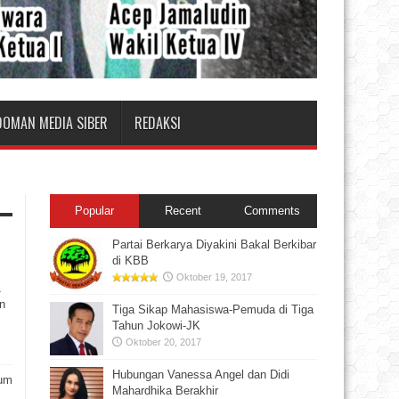
DOMAN MEDIA SIBER
REDAKSI
Popular
Recent
Comments
Partai Berkarya Diyakini Bakal Berkibar
di KBB
Oktober 19, 2017
1
n
Tiga Sikap Mahasiswa-Pemuda di Tiga
Tahun Jokowi-JK
Oktober 20, 2017
Hubungan Vanessa Angel dan Didi
rum
Mahardhika Berakhir