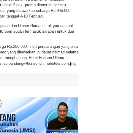
tt untuk 2 pax, promo dinner ini berlaku
amar yang ditawarkan seharga Rp.
945.000
,-
ari tanggal 4-10 Februari.
nap dan Dinner Romantis all you can eat .
ett/room sudah termasuk sarapan untuk dua
arga Rp.
250.000
,- nett perpasangan yang bisa
omo yang ditawarkan ini dapat nikmati selama
apat menghubungi Hotel Horison Ultima
ke
rsv.bandung@horisonultimahotels.com
.[rls]