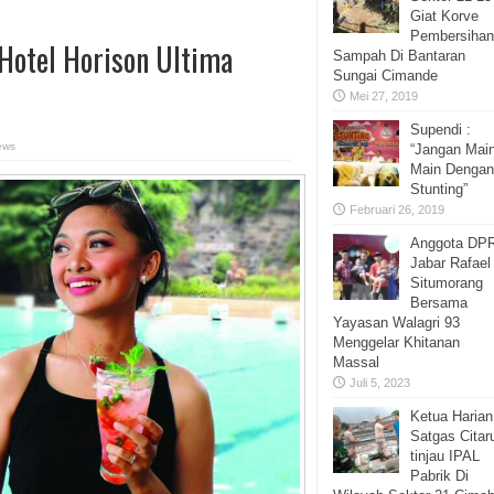
Giat Korve
Pembersihan
Hotel Horison Ultima
Sampah Di Bantaran
Sungai Cimande
Mei 27, 2019
Supendi :
ews
“Jangan Main
Main Dengan
Stunting”
Februari 26, 2019
Anggota DP
Jabar Rafael
Situmorang
Bersama
Yayasan Walagri 93
Menggelar Khitanan
Massal
Juli 5, 2023
Ketua Harian
Satgas Cita
tinjau IPAL
Pabrik Di