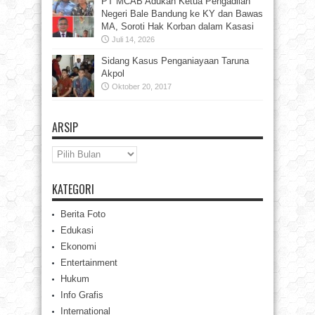
PT MCAB Adukan Ketua Pengadilan
Negeri Bale Bandung ke KY dan Bawas
MA, Soroti Hak Korban dalam Kasasi
Juli 14, 2026
Sidang Kasus Penganiayaan Taruna
Akpol
Oktober 20, 2017
ARSIP
Arsip
KATEGORI
Berita Foto
Edukasi
Ekonomi
Entertainment
Hukum
Info Grafis
International