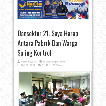
Dansektor 21: Saya Harap
Antara Pabrik Dan Warga
Saling Kontrol
Posted by:
SA
in
Lingkungan
,
Militer
Mei 22, 2019
0
1,145 Views